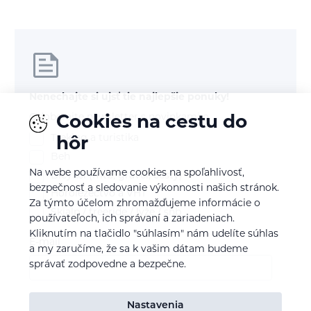
Nenechajte si ujsť tie najlepšie ponuky!
Odoberajte newsletter s novinkami o
Cookies na cestu do
Treking a turistika
hôr
Beh
Na webe používame cookies na spoľahlivosť,
Bicykel (mtb, gravel, cesty)
bezpečnosť a sledovanie výkonnosti našich stránok.
Horolezectvo a VHT
Za týmto účelom zhromažďujeme informácie o
Skialp / freeride / lyže / snb
používateľoch, ich správaní a zariadeniach.
Kliknutím na tlačidlo "súhlasím" nám udelíte súhlas
E-mail
a my zaručíme, že sa k vašim dátam budeme
správať zodpovedne a bezpečne.
Souhlasím se
zpracováním osobních údajů
Nastavenia