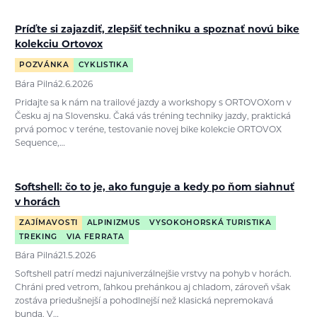
Príďte si zajazdiť, zlepšiť techniku a spoznať novú bike
kolekciu Ortovox
POZVÁNKA
CYKLISTIKA
Bára Pilná
2.6.2026
Pridajte sa k nám na trailové jazdy a workshopy s ORTOVOXom v
Česku aj na Slovensku. Čaká vás tréning techniky jazdy, praktická
prvá pomoc v teréne, testovanie novej bike kolekcie ORTOVOX
Sequence,…
Softshell: čo to je, ako funguje a kedy po ňom siahnuť
v horách
ZAJÍMAVOSTI
ALPINIZMUS
VYSOKOHORSKÁ TURISTIKA
TREKING
VIA FERRATA
Bára Pilná
21.5.2026
Softshell patrí medzi najuniverzálnejšie vrstvy na pohyb v horách.
Chráni pred vetrom, ľahkou prehánkou aj chladom, zároveň však
zostáva priedušnejší a pohodlnejší než klasická nepremokavá
bunda. V…