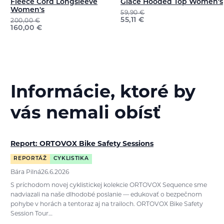
Fleece Cord Longsleeve
Glace Hooded Top Women's
Women's
59,90
€
55,11
€
200,00
€
160,00
€
Informácie, ktoré by
vás nemali obísť
Report: ORTOVOX Bike Safety Sessions
REPORTÁŽ
CYKLISTIKA
Bára Pilná
26.6.2026
S príchodom novej cyklistickej kolekcie ORTOVOX Sequence sme
nadviazali na naše dlhodobé poslanie — edukovať o bezpečnom
pohybe v horách a tentoraz aj na trailoch. ORTOVOX Bike Safety
Session Tour…