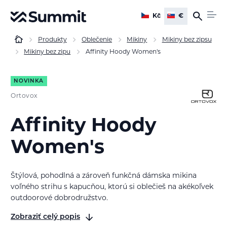
Kč
€
Produkty
Oblečenie
Mikiny
Mikiny bez zipsu
Mikiny bez zipu
Affinity Hoody Women's
NOVINKA
Ortovox
Affinity Hoody
Women's
Štýlová, pohodlná a zároveň funkčná dámska mikina
voľného strihu s kapucňou, ktorú si oblečieš na akékoľvek
outdoorové dobrodružstvo.
Zobraziť celý popis