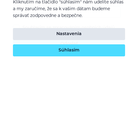
E-mail
Kliknutím na tlačidlo "súhlasím" nám udelíte súhlas
a my zaručíme, že sa k vašim dátam budeme
správať zodpovedne a bezpečne.
Souhlasím se
zpracováním osobních údajů
Nastavenia
Odoslať
Súhlasím
O nás
Naša vízia
Kontaktujte nás
Kariéra
Obchodné podmienky