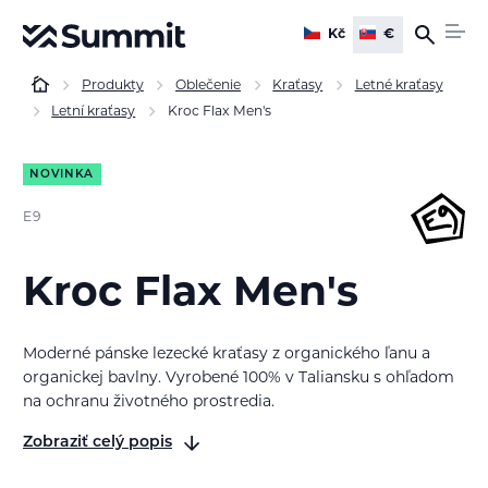
Kč
€
Produkty
Oblečenie
Kraťasy
Letné kraťasy
Letní kraťasy
Kroc Flax Men's
NOVINKA
E9
Kroc Flax Men's
Moderné pánske lezecké kraťasy z organického ľanu a
organickej bavlny. Vyrobené 100% v Taliansku s ohľadom
na ochranu životného prostredia.
Zobraziť celý popis