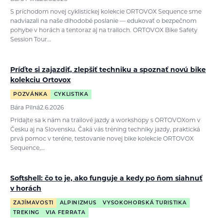
S príchodom novej cyklistickej kolekcie ORTOVOX Sequence sme
nadviazali na naše dlhodobé poslanie — edukovať o bezpečnom
pohybe v horách a tentoraz aj na trailoch. ORTOVOX Bike Safety
Session Tour…
Príďte si zajazdiť, zlepšiť techniku a spoznať novú bike
kolekciu Ortovox
POZVÁNKA
CYKLISTIKA
Bára Pilná
2.6.2026
Pridajte sa k nám na trailové jazdy a workshopy s ORTOVOXom v
Česku aj na Slovensku. Čaká vás tréning techniky jazdy, praktická
prvá pomoc v teréne, testovanie novej bike kolekcie ORTOVOX
Sequence,…
Softshell: čo to je, ako funguje a kedy po ňom siahnuť
v horách
ZAJÍMAVOSTI
ALPINIZMUS
VYSOKOHORSKÁ TURISTIKA
TREKING
VIA FERRATA