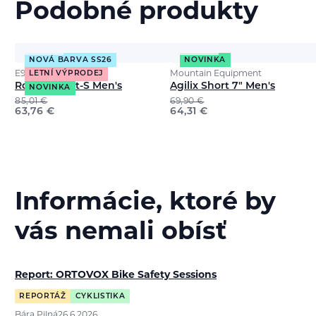
Podobné produkty
NOVÁ BARVA SS26
NOVINKA
E9
Mountain Equipment
LETNÍ VÝPRODEJ
Rondo Short-S Men's
Agilix Short 7" Men's
NOVINKA
85,01
€
69,90
€
63,76
€
64,31
€
Informácie, ktoré by
vás nemali obísť
Report: ORTOVOX Bike Safety Sessions
REPORTÁŽ
CYKLISTIKA
Bára Pilná
26.6.2026