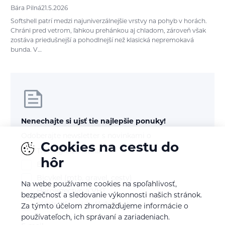
Bára Pilná
21.5.2026
Softshell patrí medzi najuniverzálnejšie vrstvy na pohyb v horách.
Chráni pred vetrom, ľahkou prehánkou aj chladom, zároveň však
zostáva priedušnejší a pohodlnejší než klasická nepremokavá
bunda. V…
Nenechajte si ujsť tie najlepšie ponuky!
Odoberajte newsletter s novinkami o
Cookies na cestu do
Treking a turistika
hôr
Beh
Bicykel (mtb, gravel, cesty)
Na webe používame cookies na spoľahlivosť,
Horolezectvo a VHT
bezpečnosť a sledovanie výkonnosti našich stránok.
Skialp / freeride / lyže / snb
Za týmto účelom zhromažďujeme informácie o
používateľoch, ich správaní a zariadeniach.