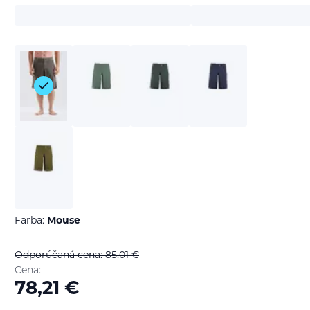
Farba:
Mouse
Odporúčaná cena: 85,01
€
Cena:
78,21
€