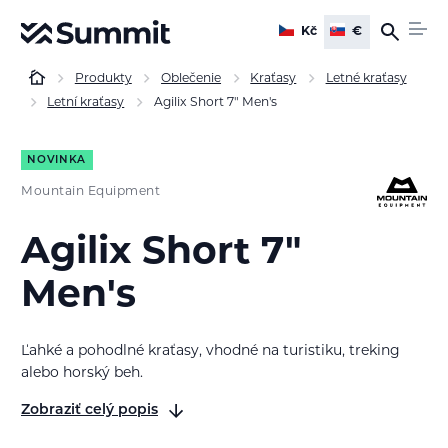
Kč
€
Produkty
Oblečenie
Kraťasy
Letné kraťasy
Letní kraťasy
Agilix Short 7" Men's
NOVINKA
Mountain Equipment
Agilix Short 7"
Men's
Ľahké a pohodlné kraťasy, vhodné na turistiku, treking
alebo horský beh.
Zobraziť celý popis