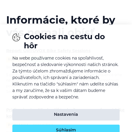
Informácie, ktoré by
vás nemali obísť
Cookies na cestu do
hôr
Report: ORTOVOX Bike Safety Sessions
Na webe používame cookies na spoľahlivosť,
REPORTÁŽ
CYKLISTIKA
bezpečnosť a sledovanie výkonnosti našich stránok.
Bára Pilná
26.6.2026
Za týmto účelom zhromažďujeme informácie o
S príchodom novej cyklistickej kolekcie ORTOVOX Sequence sme
používateľoch, ich správaní a zariadeniach.
nadviazali na naše dlhodobé poslanie — edukovať o bezpečnom
Kliknutím na tlačidlo "súhlasím" nám udelíte súhlas
pohybe v horách a tentoraz aj na trailoch. ORTOVOX Bike Safety
a my zaručíme, že sa k vašim dátam budeme
Session Tour…
správať zodpovedne a bezpečne.
Príďte si zajazdiť, zlepšiť techniku a spoznať novú bike
Nastavenia
kolekciu Ortovox
POZVÁNKA
CYKLISTIKA
Súhlasím