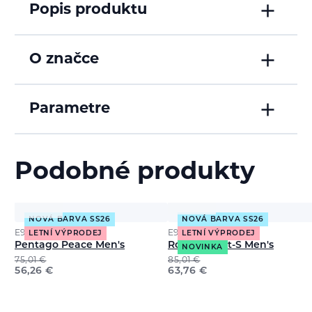
Popis produktu
O značce
Parametre
Podobné produkty
NOVÁ BARVA SS26
NOVÁ BARVA SS26
E9
E9
LETNÍ VÝPRODEJ
LETNÍ VÝPRODEJ
Pentago Peace Men's
Rondo Short-S Men's
NOVINKA
75,01
€
85,01
€
56,26
€
63,76
€