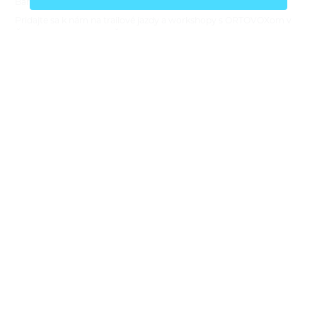
Bára Pilná
2.6.2026
Pridajte sa k nám na trailové jazdy a workshopy s ORTOVOXom v
Česku aj na Slovensku. Čaká vás tréning techniky jazdy, praktická
prvá pomoc v teréne, testovanie novej bike kolekcie ORTOVOX
Sequence,…
Softshell: čo to je, ako funguje a kedy po ňom siahnuť
v horách
ZAJÍMAVOSTI
ALPINIZMUS
VYSOKOHORSKÁ TURISTIKA
TREKING
VIA FERRATA
Bára Pilná
21.5.2026
Softshell patrí medzi najuniverzálnejšie vrstvy na pohyb v horách.
Chráni pred vetrom, ľahkou prehánkou aj chladom, zároveň však
zostáva priedušnejší a pohodlnejší než klasická nepremokavá
bunda. V…