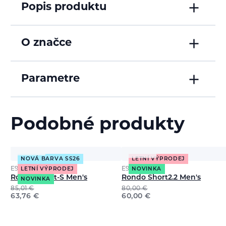
Popis produktu
O značce
Parametre
Podobné produkty
NOVÁ BARVA SS26
LETNÍ VÝPRODEJ
E9
E9
LETNÍ VÝPRODEJ
NOVINKA
Rondo Short-S Men's
Rondo Short2.2 Men's
NOVINKA
85,01
€
80,00
€
63,76
€
60,00
€