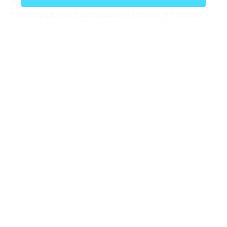
Bára Pilná
2.6.2026
Pridajte sa k nám na trailové jazdy a workshopy s ORTOVOXom v
Česku aj na Slovensku. Čaká vás tréning techniky jazdy, praktická
prvá pomoc v teréne, testovanie novej bike kolekcie ORTOVOX
Sequence,…
Softshell: čo to je, ako funguje a kedy po ňom siahnuť
v horách
ZAJÍMAVOSTI
ALPINIZMUS
VYSOKOHORSKÁ TURISTIKA
TREKING
VIA FERRATA
Bára Pilná
21.5.2026
Softshell patrí medzi najuniverzálnejšie vrstvy na pohyb v horách.
Chráni pred vetrom, ľahkou prehánkou aj chladom, zároveň však
zostáva priedušnejší a pohodlnejší než klasická nepremokavá
bunda. V…