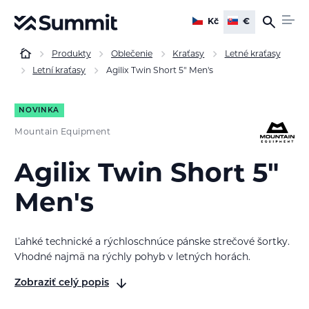
Kč
€
Produkty
Oblečenie
Kraťasy
Letné kraťasy
Letní kraťasy
Agilix Twin Short 5" Men's
NOVINKA
Mountain Equipment
Agilix Twin Short 5"
Men's
Ľahké technické a rýchloschnúce pánske strečové šortky.
Vhodné najmä na rýchly pohyb v letných horách.
Zobraziť celý popis