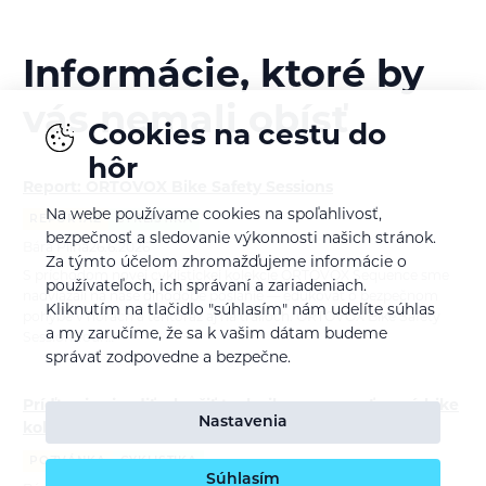
Informácie, ktoré by
vás nemali obísť
Cookies na cestu do
hôr
Report: ORTOVOX Bike Safety Sessions
Na webe používame cookies na spoľahlivosť,
REPORTÁŽ
CYKLISTIKA
bezpečnosť a sledovanie výkonnosti našich stránok.
Bára Pilná
26.6.2026
Za týmto účelom zhromažďujeme informácie o
S príchodom novej cyklistickej kolekcie ORTOVOX Sequence sme
používateľoch, ich správaní a zariadeniach.
nadviazali na naše dlhodobé poslanie — edukovať o bezpečnom
Kliknutím na tlačidlo "súhlasím" nám udelíte súhlas
pohybe v horách a tentoraz aj na trailoch. ORTOVOX Bike Safety
a my zaručíme, že sa k vašim dátam budeme
Session Tour…
správať zodpovedne a bezpečne.
Príďte si zajazdiť, zlepšiť techniku a spoznať novú bike
Nastavenia
kolekciu Ortovox
POZVÁNKA
CYKLISTIKA
Súhlasím