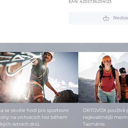
EAN: 4255736204123
Nedos
ka se skvěle hodí pro sportovní
ORTOVOX používá 
kony na vrcholcích hor během
nejkvalitnější merin
kých letních dnů.
Tasmánie.