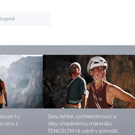
tupné
pouze tu
Jsou lehké, rychleschnoucí a
o vlnu z
díky chladivému materiálu
TENCELTM tě udrží v pohodlí.