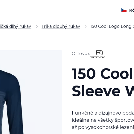
K
ičká dlhý rukáv
Trika dlouhý rukáv
150 Cool Logo Long
Ortovox
150 Coo
Sleeve 
Funkčné a dizajnovo pod
ideálne na všetky športov
až po vysokohorské lezeni