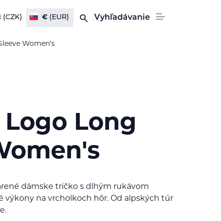
č
(CZK)
€
(EUR)
Vyhľadávanie
 Sleeve Women's
l Logo Long
Women's
arené dámske tričko s dlhým rukávom
é výkony na vrcholkoch hôr. Od alpských túr
e.