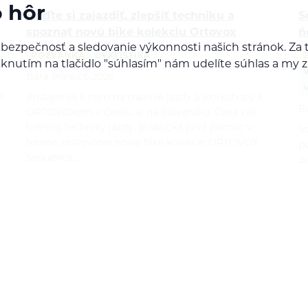
o hôr
Príďte si zajazdiť, zlepšiť techniku a
S
spoznať novú bike kolekciu Ortovox
ň
 bezpečnosť a sledovanie výkonnosti našich stránok. 
POZVÁNKA
CYKLISTIKA
Kliknutím na tlačidlo "súhlasím" nám udelíte súhlas a m
Bára Pilná
2.6.2026
e
Pridajte sa k nám na trailové jazdy a workshopy s
B
ORTOVOXom v Česku aj na Slovensku. Čaká vás
tréning techniky jazdy, praktická prvá pomoc v
So
teréne, testovanie novej bike kolekcie ORTOVOX
p
Sequence,…
p
p
b