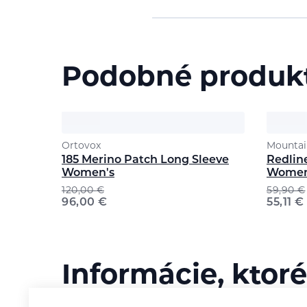
Podobné produk
Ortovox
Mountai
185 Merino Patch Long Sleeve
Redline
Women's
Women
120,00
€
59,90
€
96,00
€
55,11
€
Informácie, ktoré