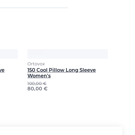
Ortovox
ve
150 Cool Pillow Long Sleeve
Women's
100,00
€
80,00
€