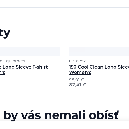
ty
n Equipment
Ortovox
 Long Sleeve T-shirt
150 Cool Clean Long Slee
's
Women's
95,01
€
87,41
€
 by vás nemali obísť