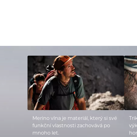
Merino vlna je materiál, který si své
Tri
funkční vlastnosti zachovává po
vý
mnoho let.
hor