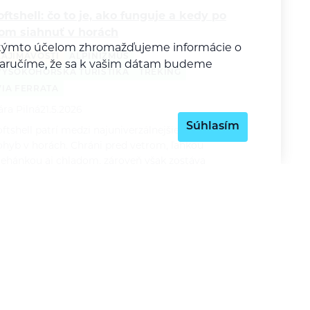
oftshell: čo to je, ako funguje a kedy po
om siahnuť v horách
Za týmto účelom zhromažďujeme informácie o
ZAJÍMAVOSTI
ALPINIZMUS
y zaručíme, že sa k vašim dátam budeme
VYSOKOHORSKÁ TURISTIKA
TREKING
VIA FERRATA
ára Pilná
21.5.2026
Súhlasím
ftshell patrí medzi najuniverzálnejšie vrstvy na
ohyb v horách. Chráni pred vetrom, ľahkou
rehánkou aj chladom, zároveň však zostáva
riedušnejší a pohodlnejší než klasická nepremokavá
unda. V…