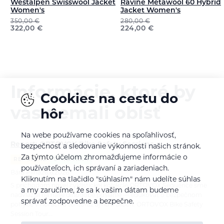
Westalpen Swisswool Jacket
Ravine Metawool 60 Hybrid
Women's
Jacket Women's
350,00
€
280,00
€
322,00
€
224,00
€
Informácie, ktoré by
Cookies na cestu do
vás nemali obísť
hôr
Na webe používame cookies na spoľahlivosť,
Report: ORTOVOX Bike Safety Sessions
bezpečnosť a sledovanie výkonnosti našich stránok.
Za týmto účelom zhromažďujeme informácie o
REPORTÁŽ
CYKLISTIKA
používateľoch, ich správaní a zariadeniach.
Bára Pilná
26.6.2026
Kliknutím na tlačidlo "súhlasím" nám udelíte súhlas
S príchodom novej cyklistickej kolekcie ORTOVOX Sequence sme
a my zaručíme, že sa k vašim dátam budeme
nadviazali na naše dlhodobé poslanie — edukovať o bezpečnom
správať zodpovedne a bezpečne.
pohybe v horách a tentoraz aj na trailoch. ORTOVOX Bike Safety
Session Tour…