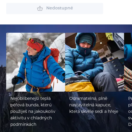
Nedostupné
Nejoblíbenejší teplá
Odnímatelná, plně
P
péřová bunda, kterú
nastavitelná kapuce,
p
použiješ na jakoukoliv
která skvěle sedí a hřeje
o
aktivitu v chladných
s
podmínkách
D