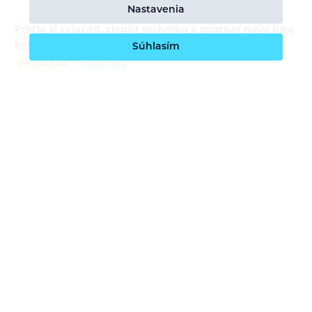
Nastavenia
Príďte si zajazdiť, zlepšiť techniku a spoznať novú bike
kolekciu Ortovox
Súhlasím
POZVÁNKA
CYKLISTIKA
Bára Pilná
2.6.2026
Pridajte sa k nám na trailové jazdy a workshopy s ORTOVOXom v
Česku aj na Slovensku. Čaká vás tréning techniky jazdy, praktická
prvá pomoc v teréne, testovanie novej bike kolekcie ORTOVOX
Sequence,…
Softshell: čo to je, ako funguje a kedy po ňom siahnuť
v horách
ZAJÍMAVOSTI
ALPINIZMUS
VYSOKOHORSKÁ TURISTIKA
TREKING
VIA FERRATA
Bára Pilná
21.5.2026
Softshell patrí medzi najuniverzálnejšie vrstvy na pohyb v horách.
Chráni pred vetrom, ľahkou prehánkou aj chladom, zároveň však
zostáva priedušnejší a pohodlnejší než klasická nepremokavá
bunda. V…