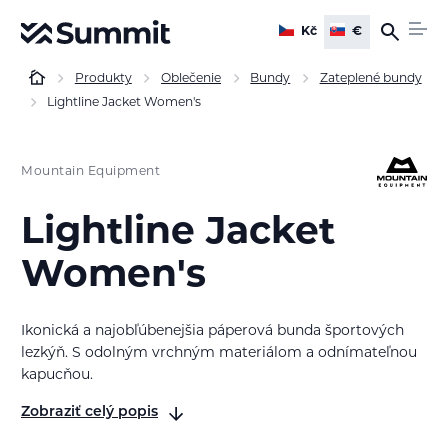
Kč
€
Produkty
Oblečenie
Bundy
Zateplené bundy
Lightline Jacket Women's
Mountain Equipment
Lightline Jacket
Women's
Ikonická a najobľúbenejšia páperová bunda športových
lezkýň. S odolným vrchným materiálom a odnímateľnou
kapucňou.
Zobraziť celý popis