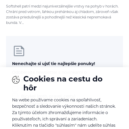
Softshell patrí medzi najuniverzálnejšie vrstvy na pohyb v horách.
Chráni pred vetrom, ľahkou prehánkou aj chladom, zároveň však
zostáva priedušnejší a pohodlnejší než klasická nepremokavá
bunda. V…
Nenechajte si ujsť tie najlepšie ponuky!
Odoberajte newsletter s novinkami o
Cookies na cestu do
Treking a turistika
hôr
Beh
Bicykel (mtb, gravel, cesty)
Na webe používame cookies na spoľahlivosť,
Horolezectvo a VHT
bezpečnosť a sledovanie výkonnosti našich stránok.
Skialp / freeride / lyže / snb
Za týmto účelom zhromažďujeme informácie o
používateľoch, ich správaní a zariadeniach.
E-mail
Kliknutím na tlačidlo "súhlasím" nám udelíte súhlas