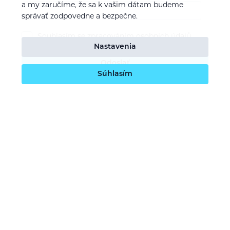
a my zaručíme, že sa k vašim dátam budeme
správať zodpovedne a bezpečne.
Souhlasím se
zpracováním osobních údajů
Nastavenia
Odoslať
Súhlasím
O nás
Naša vízia
Kontaktujte nás
Kariéra
Obchodné podmienky
GDPR (Ochrana osobných údajov)