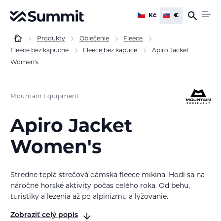
Kč
€
Produkty
Oblečenie
Fleece
Fleece bez kapucne
Fleece bez kapuce
Apiro Jacket
Women's
Mountain Equipment
Apiro Jacket
Women's
Stredne teplá strečová dámska fleece mikina. Hodí sa na
náročné horské aktivity počas celého roka. Od behu,
turistiky a lezenia až po alpinizmu a lyžovanie.
Zobraziť celý popis