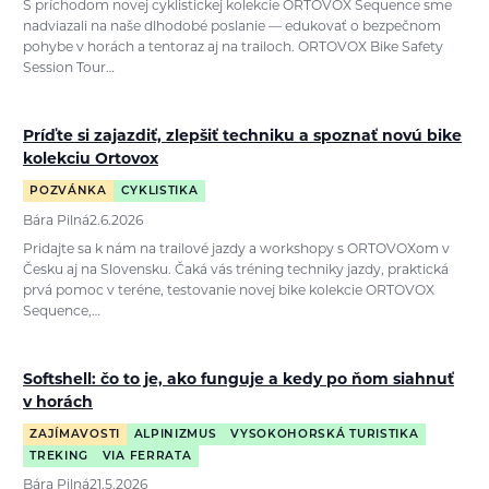
S príchodom novej cyklistickej kolekcie ORTOVOX Sequence sme
nadviazali na naše dlhodobé poslanie — edukovať o bezpečnom
pohybe v horách a tentoraz aj na trailoch. ORTOVOX Bike Safety
Session Tour…
Príďte si zajazdiť, zlepšiť techniku a spoznať novú bike
kolekciu Ortovox
POZVÁNKA
CYKLISTIKA
Bára Pilná
2.6.2026
Pridajte sa k nám na trailové jazdy a workshopy s ORTOVOXom v
Česku aj na Slovensku. Čaká vás tréning techniky jazdy, praktická
prvá pomoc v teréne, testovanie novej bike kolekcie ORTOVOX
Sequence,…
Softshell: čo to je, ako funguje a kedy po ňom siahnuť
v horách
ZAJÍMAVOSTI
ALPINIZMUS
VYSOKOHORSKÁ TURISTIKA
TREKING
VIA FERRATA
Bára Pilná
21.5.2026