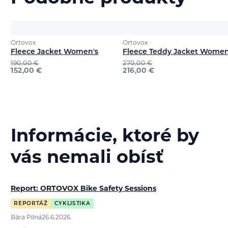
Ortovox
Ortovox
Fleece Jacket Women's
Fleece Teddy Jacket Women
190,00
€
270,00
€
152,00
€
216,00
€
Informácie, ktoré by
vás nemali obísť
Report: ORTOVOX Bike Safety Sessions
REPORTÁŽ
CYKLISTIKA
Bára Pilná
26.6.2026