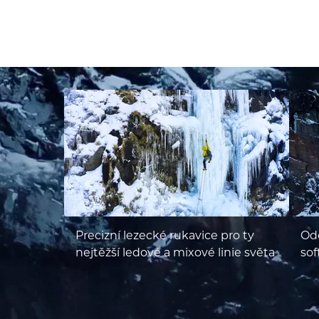
Precizní lezecké rukavice pro ty
Odo
nejtěžší ledové a mixové linie světa
sof