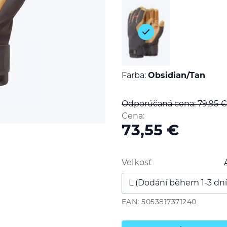
Farba:
Obsidian/Tan
Odporúčaná cena: 79,95
€
Cena:
73,55
€
Veľkosť
EAN: 5053817371240