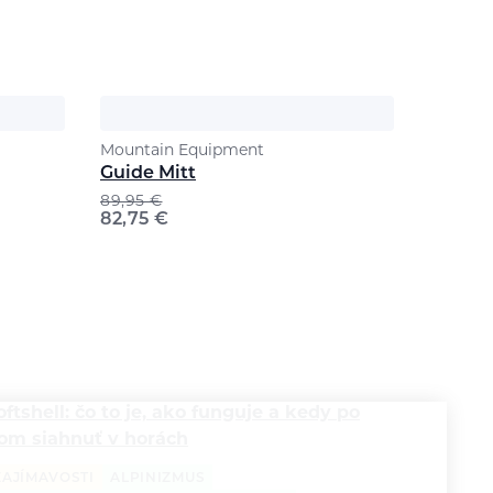
Mountain Equipment
Guide Mitt
89,95
€
82,75
€
oftshell: čo to je, ako funguje a kedy po
om siahnuť v horách
ZAJÍMAVOSTI
ALPINIZMUS