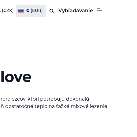
č
(CZK)
€
(EUR)
Vyhľadávanie
love
 horolezcov, ktorí potrebujú dokonalú
veň dostatočné teplo na ťažké mixové lezenie.