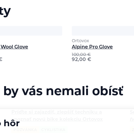
ty
Ortovox
c Wool Glove
Alpine Pro Glove
100,00
€
€
92,00
€
 by vás nemali obísť
Príďte si zajazdiť, zlepšiť techniku a
S
spoznať novú bike kolekciu Ortovox
ň
o hôr
POZVÁNKA
CYKLISTIKA