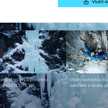
Vložiť d
lný, strečový a prodyšný
Voděodolná kozí kůž
tshell EXOLITE XP
odolnost a skvělý g