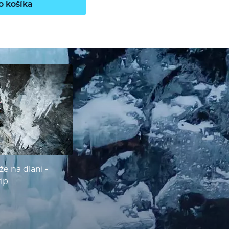
o košíka
e na dlani -
rip