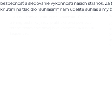
 bezpečnosť a sledovanie výkonnosti našich stránok. 
Bára Pilná
2.6.2026
Kliknutím na tlačidlo "súhlasím" nám udelíte súhlas a m
e
Pridajte sa k nám na trailové jazdy a workshopy s
B
ORTOVOXom v Česku aj na Slovensku. Čaká vás
tréning techniky jazdy, praktická prvá pomoc v
So
teréne, testovanie novej bike kolekcie ORTOVOX
p
Sequence,…
p
p
b
jlepšie ponuky!