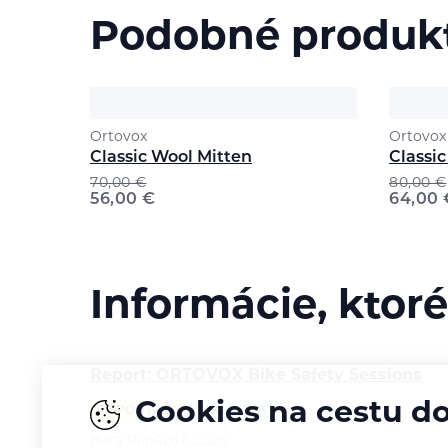
Podobné produk
Ortovox
Ortovox
Classic Wool Mitten
Classi
70,00
€
80,00
€
56,00
€
64,00
Informácie, ktoré
Report: ORTOVOX Bike Safety Sessions
Cookies na cestu d
REPORTÁŽ
CYKLISTIKA
Bára Pilná
26.6.2026