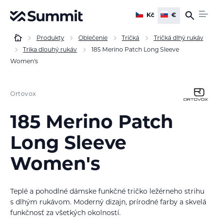
Kč
€
Produkty
Oblečenie
Tričká
Tričká dlhý rukáv
Trika dlouhý rukáv
185 Merino Patch Long Sleeve
Women's
Ortovox
185 Merino Patch
Long Sleeve
Women's
Teplé a pohodlné dámske funkčné tričko ležérneho strihu
s dlhým rukávom. Moderný dizajn, prírodné farby a skvelá
funkčnosť za všetkých okolností.