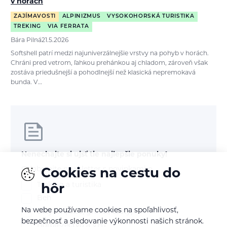
v horách
ZAJÍMAVOSTI
ALPINIZMUS
VYSOKOHORSKÁ TURISTIKA
TREKING
VIA FERRATA
Bára Pilná
21.5.2026
Softshell patrí medzi najuniverzálnejšie vrstvy na pohyb v horách.
Chráni pred vetrom, ľahkou prehánkou aj chladom, zároveň však
zostáva priedušnejší a pohodlnejší než klasická nepremokavá
bunda. V…
Nenechajte si ujsť tie najlepšie ponuky!
Odoberajte newsletter s novinkami o
Cookies na cestu do
Treking a turistika
hôr
Beh
Na webe používame cookies na spoľahlivosť,
Bicykel (mtb, gravel, cesty)
bezpečnosť a sledovanie výkonnosti našich stránok.
Horolezectvo a VHT