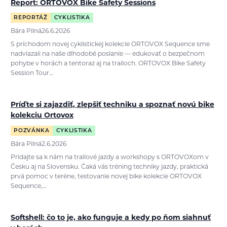
Report: ORTOVOX Bike Safety Sessions
REPORTÁŽ
CYKLISTIKA
Bára Pilná
26.6.2026
S príchodom novej cyklistickej kolekcie ORTOVOX Sequence sme
nadviazali na naše dlhodobé poslanie — edukovať o bezpečnom
pohybe v horách a tentoraz aj na trailoch. ORTOVOX Bike Safety
Session Tour…
Príďte si zajazdiť, zlepšiť techniku a spoznať novú bike
kolekciu Ortovox
POZVÁNKA
CYKLISTIKA
Bára Pilná
2.6.2026
Pridajte sa k nám na trailové jazdy a workshopy s ORTOVOXom v
Česku aj na Slovensku. Čaká vás tréning techniky jazdy, praktická
prvá pomoc v teréne, testovanie novej bike kolekcie ORTOVOX
Sequence,…
Softshell: čo to je, ako funguje a kedy po ňom siahnuť