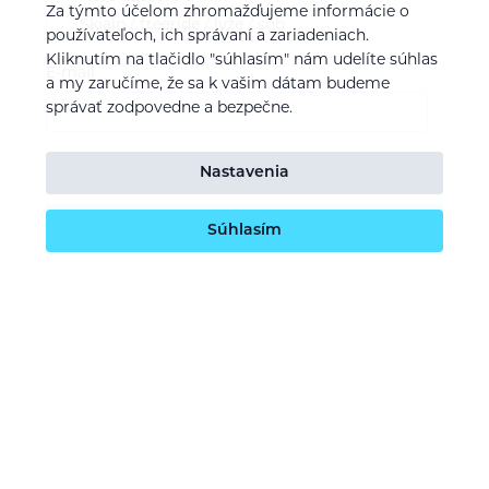
Za týmto účelom zhromažďujeme informácie o
Skialp / freeride / lyže / snb
používateľoch, ich správaní a zariadeniach.
Kliknutím na tlačidlo "súhlasím" nám udelíte súhlas
E-mail
a my zaručíme, že sa k vašim dátam budeme
správať zodpovedne a bezpečne.
Souhlasím se
zpracováním osobních údajů
Nastavenia
Odoslať
Súhlasím
O nás
Naša vízia
Kontaktujte nás
Kariéra