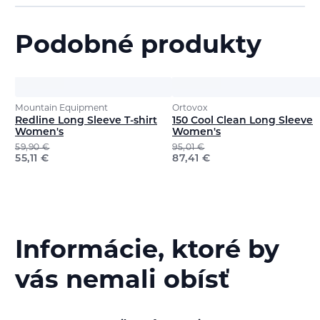
Podobné produkty
Mountain Equipment
Ortovox
Redline Long Sleeve T-shirt
150 Cool Clean Long Sleeve
Women's
Women's
59,90
€
95,01
€
55,11
€
87,41
€
Informácie, ktoré by
vás nemali obísť