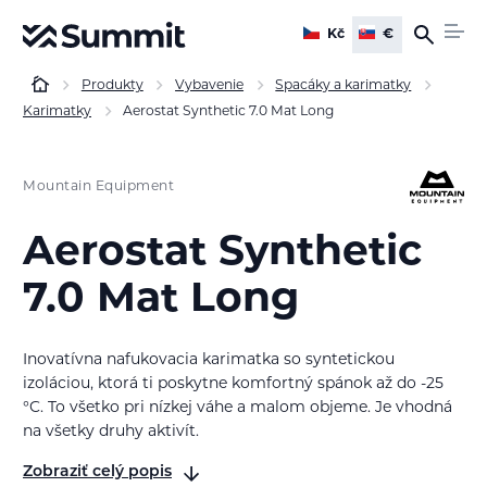
Kč
€
Produkty
Vybavenie
Spacáky a karimatky
Karimatky
Aerostat Synthetic 7.0 Mat Long
Mountain Equipment
Aerostat Synthetic
7.0 Mat Long
Inovatívna nafukovacia karimatka so syntetickou
izoláciou, ktorá ti poskytne komfortný spánok až do -25
°C. To všetko pri nízkej váhe a malom objeme. Je vhodná
na všetky druhy aktivít.
Zobraziť celý popis