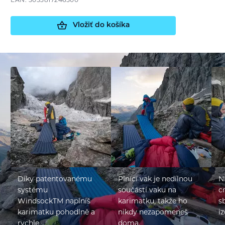
EAN: 5053817246500
Vložiť do košíka
Díky patentovanému
Plnící vak je nedílnou
N
systému
součástí vaku na
c
WindsockTM naplníš
karimatku, takže ho
s
karimatku pohodlně a
nikdy nezapomeneš
iz
rychle.
doma.