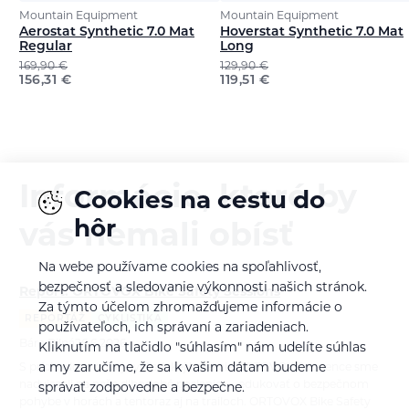
Mountain Equipment
Mountain Equipment
Aerostat Synthetic 7.0 Mat
Hoverstat Synthetic 7.0 Mat
Regular
Long
169,90
€
129,90
€
156,31
€
119,51
€
Informácie, ktoré by
Cookies na cestu do
hôr
vás nemali obísť
Na webe používame cookies na spoľahlivosť,
bezpečnosť a sledovanie výkonnosti našich stránok.
Report: ORTOVOX Bike Safety Sessions
Za týmto účelom zhromažďujeme informácie o
REPORTÁŽ
CYKLISTIKA
používateľoch, ich správaní a zariadeniach.
Bára Pilná
26.6.2026
Kliknutím na tlačidlo "súhlasím" nám udelíte súhlas
a my zaručíme, že sa k vašim dátam budeme
S príchodom novej cyklistickej kolekcie ORTOVOX Sequence sme
nadviazali na naše dlhodobé poslanie — edukovať o bezpečnom
správať zodpovedne a bezpečne.
pohybe v horách a tentoraz aj na trailoch. ORTOVOX Bike Safety