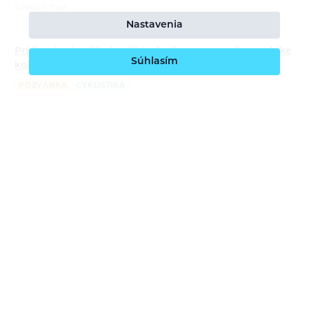
Session Tour…
Nastavenia
Príďte si zajazdiť, zlepšiť techniku a spoznať novú bike
Súhlasím
kolekciu Ortovox
POZVÁNKA
CYKLISTIKA
Bára Pilná
2.6.2026
Pridajte sa k nám na trailové jazdy a workshopy s ORTOVOXom v
Česku aj na Slovensku. Čaká vás tréning techniky jazdy, praktická
prvá pomoc v teréne, testovanie novej bike kolekcie ORTOVOX
Sequence,…
Softshell: čo to je, ako funguje a kedy po ňom siahnuť
v horách
ZAJÍMAVOSTI
ALPINIZMUS
VYSOKOHORSKÁ TURISTIKA
TREKING
VIA FERRATA
Bára Pilná
21.5.2026
Softshell patrí medzi najuniverzálnejšie vrstvy na pohyb v horách.
Chráni pred vetrom, ľahkou prehánkou aj chladom, zároveň však