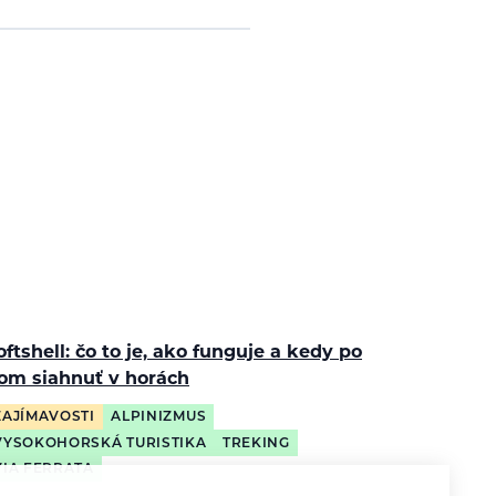
oftshell: čo to je, ako funguje a kedy po
om siahnuť v horách
ZAJÍMAVOSTI
ALPINIZMUS
VYSOKOHORSKÁ TURISTIKA
TREKING
VIA FERRATA