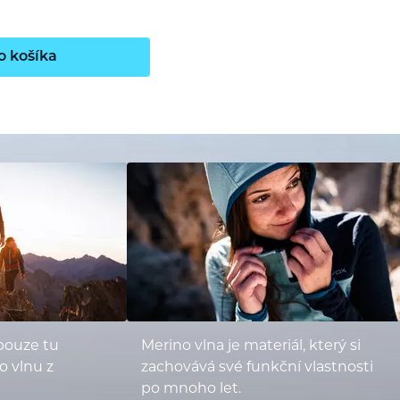
o košíka
pouze tu
Merino vlna je materiál, který si
o vlnu z
zachovává své funkční vlastnosti
po mnoho let.