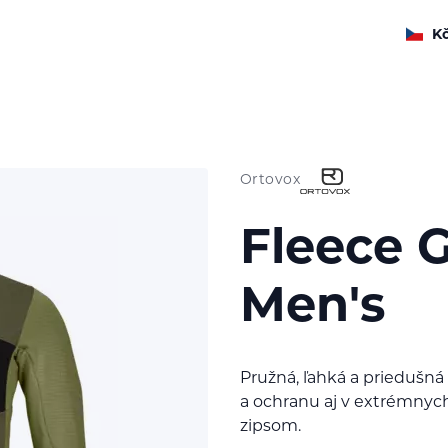
K
Ortovox
Fleece G
Men's
Pružná, ľahká a priedušná
a ochranu aj v extrémnyc
zipsom.