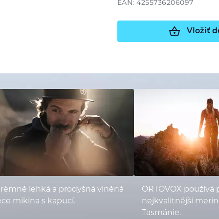
EAN: 4255736206097
Vložiť d
trémně lehká a prodyšná vlněná
ORTOVOX používá 
ece mikina s kapucí.
nejkvalitnější merin
Tasmánie.