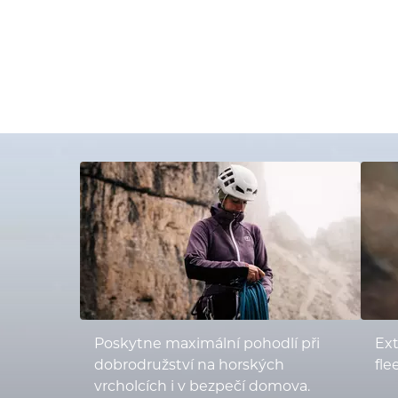
Poskytne maximální pohodlí při
Ex
dobrodružství na horských
fle
vrcholcích i v bezpečí domova.