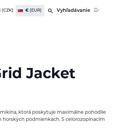
č
(CZK)
€
(EUR)
Vyhľadávanie
rid Jacket
 mikina, ktorá poskytuje maximálne pohodlie
h horských podmienkach. S celorozopínacím