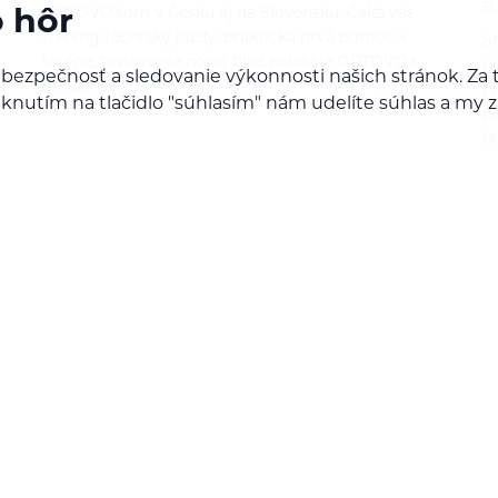
B
ORTOVOXom v Česku aj na Slovensku. Čaká vás
o hôr
tréning techniky jazdy, praktická prvá pomoc v
So
teréne, testovanie novej bike kolekcie ORTOVOX
p
 bezpečnosť a sledovanie výkonnosti našich stránok. 
Sequence,…
p
Kliknutím na tlačidlo "súhlasím" nám udelíte súhlas a m
p
b
jlepšie ponuky!