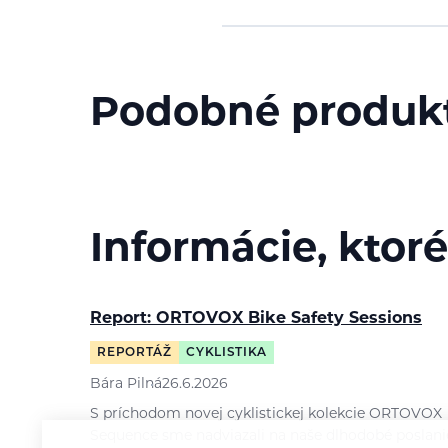
Podobné produk
Informácie, ktoré
Report: ORTOVOX Bike Safety Sessions
REPORTÁŽ
CYKLISTIKA
Bára Pilná
26.6.2026
S príchodom novej cyklistickej kolekcie ORTOVOX
Sequence sme nadviazali na naše dlhodobé poslani