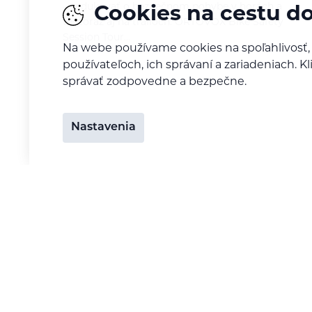
— edukovať o bezpečnom pohybe v horách a
Cookies na cestu d
tentoraz aj na trailoch. ORTOVOX Bike Safety
Session Tour…
Na webe používame cookies na spoľahlivosť,
používateľoch, ich správaní a zariadeniach. 
správať zodpovedne a bezpečne.
Nastavenia
Nenechajte si ujsť tie na
Odoberajte newsletter s novinkami o
Treking a turistika
Beh
Bicykel (mtb, gravel, cesty)