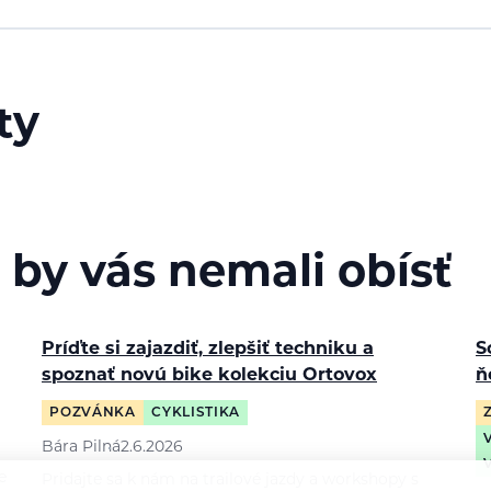
ty
 by vás nemali obísť
Príďte si zajazdiť, zlepšiť techniku a
S
spoznať novú bike kolekciu Ortovox
ň
POZVÁNKA
CYKLISTIKA
Bára Pilná
2.6.2026
e
Pridajte sa k nám na trailové jazdy a workshopy s