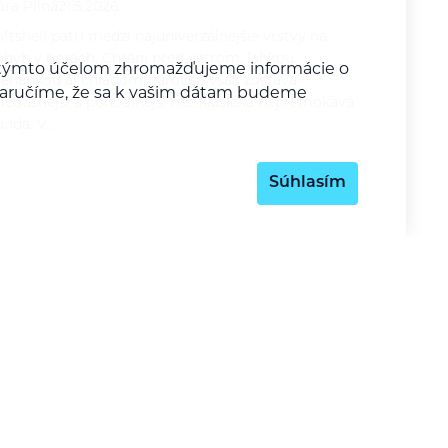
ára Pilná
21.5.2026
ftshell patrí medzi najuniverzálnejšie vrstvy na
ohyb v horách. Chráni pred vetrom, ľahkou
Za týmto účelom zhromažďujeme informácie o
rehánkou aj chladom, zároveň však zostáva
y zaručíme, že sa k vašim dátam budeme
riedušnejší a pohodlnejší než klasická nepremokavá
unda. V…
Súhlasím