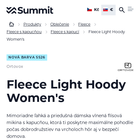
Kč
€
Produkty
Oblečenie
Fleece
Fleece s kapucňou
Fleece s kapucí
Fleece Light Hoody
Women's
NOVÁ BARVA SS26
Ortovox
Fleece Light Hoody
Women's
Mimoriadne ľahká a priedušná dámska vlnená flísová
mikina s kapucňou, ktorá ti poskytne maximálne pohodlie
počas dobrodružstiev na vrcholoch hôr aj v bezpečí
domova.