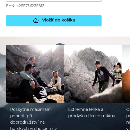
EAN: 4255736235813
Vložiť do košíka
Poskytne maximální
Extrémně lehká a
O
pohodlí při
prodyšná fleece mikina
p
dobrodružství na
n
horských vrcholcích i v
v