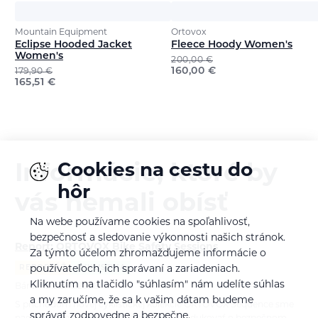
Mountain Equipment
Ortovox
Eclipse Hooded Jacket
Fleece Hoody Women's
Women's
200,00
€
160,00
€
179,90
€
165,51
€
Cookies na cestu do
Informácie, ktoré by
hôr
vás nemali obísť
Na webe používame cookies na spoľahlivosť,
bezpečnosť a sledovanie výkonnosti našich stránok.
Report: ORTOVOX Bike Safety Sessions
Za týmto účelom zhromažďujeme informácie o
REPORTÁŽ
CYKLISTIKA
používateľoch, ich správaní a zariadeniach.
Kliknutím na tlačidlo "súhlasím" nám udelíte súhlas
Bára Pilná
26.6.2026
a my zaručíme, že sa k vašim dátam budeme
S príchodom novej cyklistickej kolekcie ORTOVOX Sequence sme
správať zodpovedne a bezpečne.