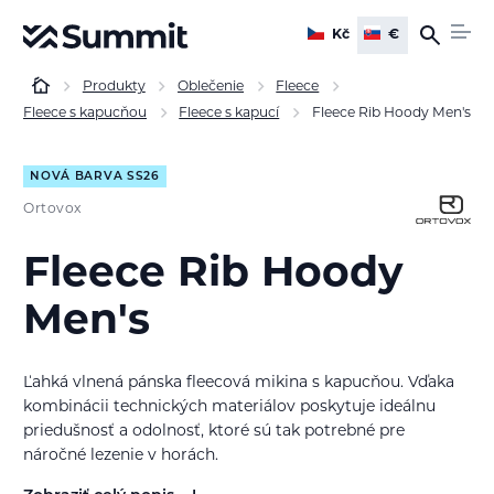
Kč
€
Produkty
Oblečenie
Fleece
Fleece s kapucňou
Fleece s kapucí
Fleece Rib Hoody Men's
NOVÁ BARVA SS26
Ortovox
Fleece Rib Hoody
Men's
Ľahká vlnená pánska fleecová mikina s kapucňou. Vďaka
kombinácii technických materiálov poskytuje ideálnu
priedušnosť a odolnosť, ktoré sú tak potrebné pre
náročné lezenie v horách.