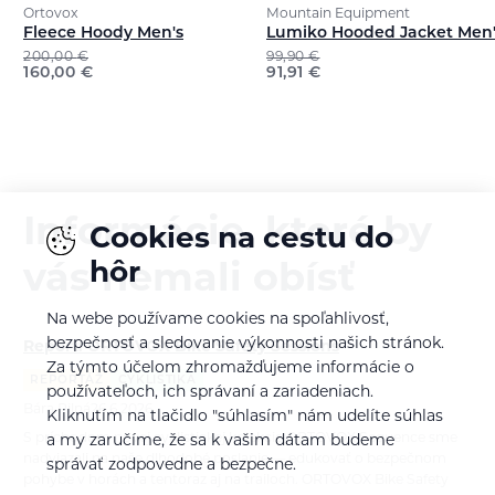
Ortovox
Mountain Equipment
Fleece Hoody Men's
Lumiko Hooded Jacket Men'
200,00
€
99,90
€
160,00
€
91,91
€
Informácie, ktoré by
Cookies na cestu do
hôr
vás nemali obísť
Na webe používame cookies na spoľahlivosť,
bezpečnosť a sledovanie výkonnosti našich stránok.
Report: ORTOVOX Bike Safety Sessions
Za týmto účelom zhromažďujeme informácie o
REPORTÁŽ
CYKLISTIKA
používateľoch, ich správaní a zariadeniach.
Bára Pilná
26.6.2026
Kliknutím na tlačidlo "súhlasím" nám udelíte súhlas
S príchodom novej cyklistickej kolekcie ORTOVOX Sequence sme
a my zaručíme, že sa k vašim dátam budeme
nadviazali na naše dlhodobé poslanie — edukovať o bezpečnom
správať zodpovedne a bezpečne.
pohybe v horách a tentoraz aj na trailoch. ORTOVOX Bike Safety