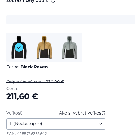
Zobraziť celý popis
Farba:
Black Raven
Odporúčaná cena: 230,00
€
Cena:
211,60
€
Veľkosť
Ako si vybrať veľkosť?
EAN: 4255736233642