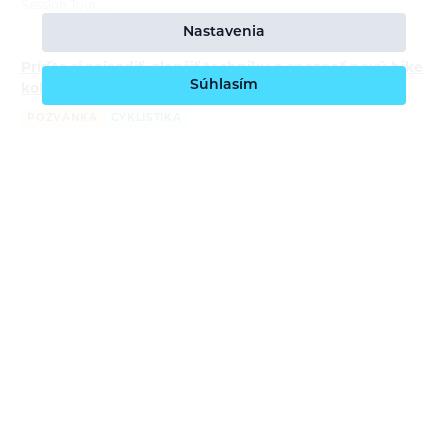
Session Tour…
Nastavenia
Príďte si zajazdiť, zlepšiť techniku a spoznať novú bike
Súhlasím
kolekciu Ortovox
POZVÁNKA
CYKLISTIKA
Bára Pilná
2.6.2026
Pridajte sa k nám na trailové jazdy a workshopy s ORTOVOXom v
Česku aj na Slovensku. Čaká vás tréning techniky jazdy, praktická
prvá pomoc v teréne, testovanie novej bike kolekcie ORTOVOX
Sequence,…
Softshell: čo to je, ako funguje a kedy po ňom siahnuť
v horách
ZAJÍMAVOSTI
ALPINIZMUS
VYSOKOHORSKÁ TURISTIKA
TREKING
VIA FERRATA
Bára Pilná
21.5.2026
Softshell patrí medzi najuniverzálnejšie vrstvy na pohyb v horách.
Chráni pred vetrom, ľahkou prehánkou aj chladom, zároveň však