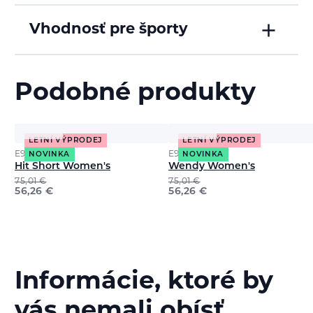
Vhodnosť pre športy
Podobné produkty
LETNÍ VÝPRODEJ
LETNÍ VÝPRODEJ
E9
E9
NOVINKA
NOVINKA
Hit Short Women's
Wendy Women's
75,01
€
75,01
€
56,26
€
56,26
€
Informácie, ktoré by
vás nemali obísť