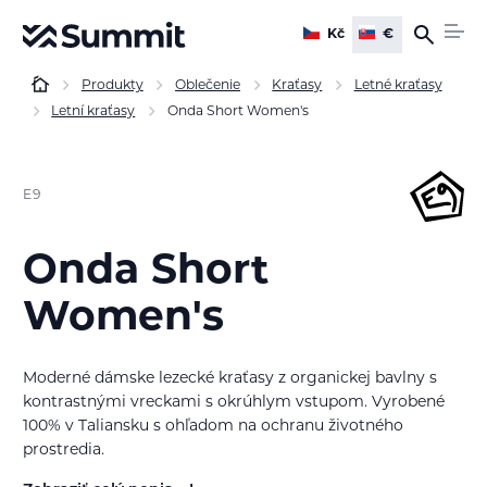
Kč
€
Produkty
Oblečenie
Kraťasy
Letné kraťasy
Letní kraťasy
Onda Short Women's
E9
Onda Short
Women's
Moderné dámske lezecké kraťasy z organickej bavlny s
kontrastnými vreckami s okrúhlym vstupom. Vyrobené
100% v Taliansku s ohľadom na ochranu životného
prostredia.