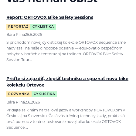
Report: ORTOVOX Bike Safety Sessions
REPORTÁŽ
CYKLISTIKA
Bára Pilná
26.6.2026
S príchodom novej cyklistickej kolekcie ORTOVOX Sequence sme
nadviazali na naše dlhodobé poslanie — edukovať o bezpečnom
pohybe v horách a tentoraz aj na trailoch. ORTOVOX Bike Safety
Session Tour…
Príďte si zajazdiť, zlepšiť techniku a spoznať novú bike
kolekciu Ortovox
POZVÁNKA
CYKLISTIKA
Bára Pilná
2.6.2026
Pridajte sa k nám na trailové jazdy a workshopy s ORTOVOXom v
Česku aj na Slovensku. Čaká vás tréning techniky jazdy, praktická
prvá pomoc v teréne, testovanie novej bike kolekcie ORTOVOX
Sequence,…