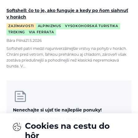
Softshell: čo to je, ako funguje a kedy po ňom siahnuť
v horách
ZAJÍMAVOSTI
ALPINIZMUS
VYSOKOHORSKÁ TURISTIKA
TREKING
VIA FERRATA
Bára Pilná
21.5.2026
Softshell patrí medzi najuniverzálnejšie vrstvy na pohyb v horách.
Chráni pred vetrom, ľahkou prehánkou aj chladom, zároveň však
zostáva priedušnejší a pohodlnejší než klasická nepremokavá
bunda. V…
Nenechajte si ujsť tie najlepšie ponuky!
Odoberajte newsletter s novinkami o
Cookies na cestu do
Treking a turistika
hôr
Beh