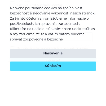
Bicykel (mtb, gravel, cesty)
Na webe používame cookies na spoľahlivosť,
Horolezectvo a VHT
bezpečnosť a sledovanie výkonnosti našich stránok.
Skialp / freeride / lyže / snb
Za týmto účelom zhromažďujeme informácie o
používateľoch, ich správaní a zariadeniach.
E-mail
Kliknutím na tlačidlo "súhlasím" nám udelíte súhlas
a my zaručíme, že sa k vašim dátam budeme
správať zodpovedne a bezpečne.
Souhlasím se
zpracováním osobních údajů
Nastavenia
Odoslať
Súhlasím
O nás
Naša vízia