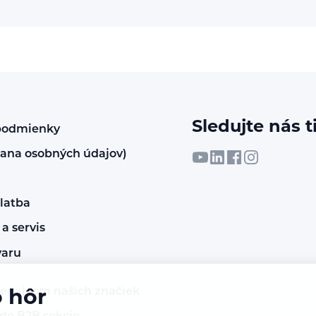
Sledujte nás t
podmienky
ana osobných údajov)
latba
a servis
varu
redajcom našich značiek
o hôr