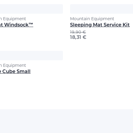
n Equipment
Mountain Equipment
at Windsock™
Sleeping Mat Service Kit
19,90
€
18,31
€
n Equipment
e Cube Small