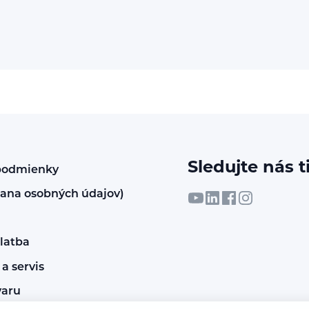
Sledujte nás t
podmienky
ana osobných údajov)
latba
a servis
varu