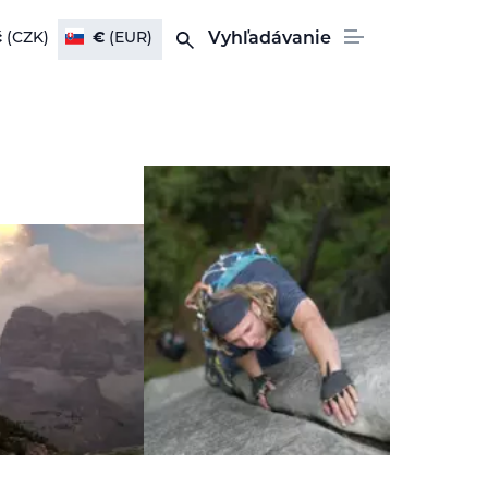
č
(CZK)
€
(EUR)
Vyhľadávanie