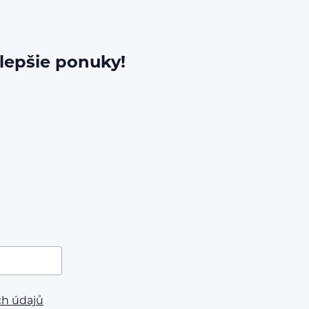
jlepšie ponuky!
ch údajů