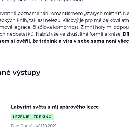
vratně poznamenán romantismem „starých mistrů“. N
eckých knih, tak asi nelezu. Klíčový je pro mě celková at
ýmová legrace, či sólová komornost. Zimní hory mi odpou
ch nedostatků. Nabízí vše ve zhuštěné formě a kráse.
Dí
jsem si ověřil, že trénink a víra v sebe sama není vše
ané výstupy
Labyrint světa a ráj spárového lezce
LEZENIE
TREKING
Dan Podráský
11.10.2021