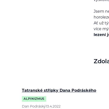
Jsem ne
horolez
Ať už t
více mý
lezení 
Zdol
Tatranské střípky Dana Podráského
ALPINIZMUS
Dan Podráský
13.4.2022