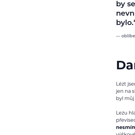
by se
nevnu
bylo.
oblíbe
Da
Lézt jse
jen na 
byl můj
Lezu hla
převise
nesmí
výškové