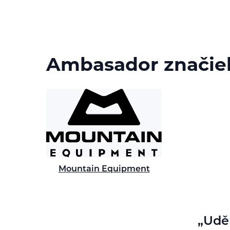
Ambasador značie
Mountain Equipment
Uděl