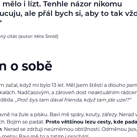
 mělo i lízt. Tenhle názor nikomu
cuju, ale přál bych si, aby to tak vž
ný citát (autor: Míra Šmíd)
n o sobě
m začal, když mi bylo 13 let. Měl jsem štěstí a dlouho jsem
skalách. Nadčasovým, a zároveň dost neaktuálním rádce
 děda.
„Proč bys tam dával frienda, když tam jde uzel?“
vně na žule a písku. Baví mě spáry, kouty, zářezy. Nerad v
ch. Bojím se padat.
Proto většinou lezu cesty, kde pad
m
. Nerad se zdržuji neúměrnou obtížností. Odměnou jso
 metry. Baví mě to a zatím i prochází.