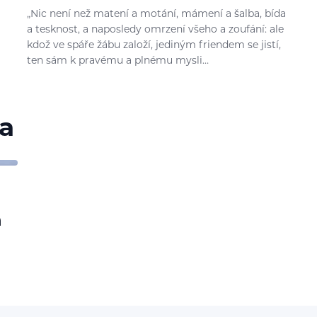
„Nic není než matení a motání, mámení a šalba, bída
a tesknost, a naposledy omrzení všeho a zoufání: ale
kdož ve spáře žábu založí, jediným friendem se jistí,
ten sám k pravému a plnému mysli…
a
h