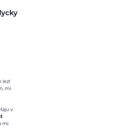
dycky
 lezl
m, mi
laju v
at
u mi