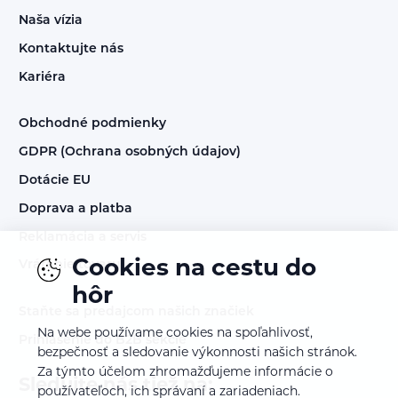
Naša vízia
Kontaktujte nás
Kariéra
Obchodné podmienky
GDPR (Ochrana osobných údajov)
Dotácie EU
Doprava a platba
Reklamácia a servis
Cookies na cestu do
Vrátenie tovaru
hôr
Staňte sa predajcom našich značiek
Na webe používame cookies na spoľahlivosť,
Prihlásenie do B2B sekcie
bezpečnosť a sledovanie výkonnosti našich stránok.
Za týmto účelom zhromažďujeme informácie o
Sledujte nás tiež na:
používateľoch, ich správaní a zariadeniach.