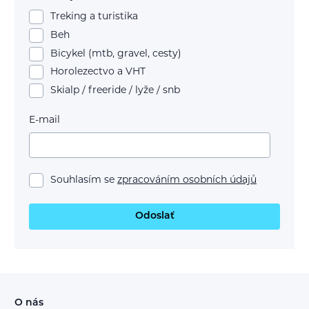
Treking a turistika
Beh
Bicykel (mtb, gravel, cesty)
Horolezectvo a VHT
Skialp / freeride / lyže / snb
E-mail
Souhlasím se
zpracováním osobních údajů
Odoslať
O nás