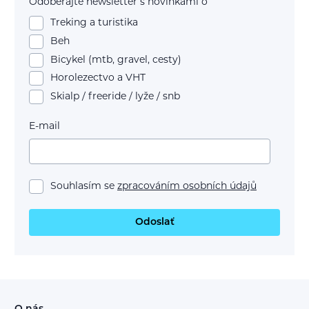
Odoberajte newsletter s novinkami o
Treking a turistika
Beh
Bicykel (mtb, gravel, cesty)
Horolezectvo a VHT
Skialp / freeride / lyže / snb
E-mail
Souhlasím se
zpracováním osobních údajů
Odoslať