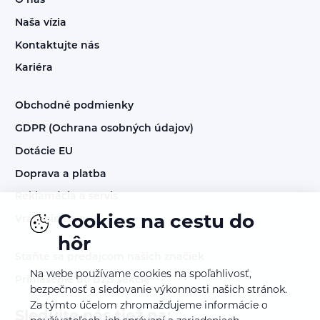
O nás
Naša vízia
Kontaktujte nás
Kariéra
Obchodné podmienky
GDPR (Ochrana osobných údajov)
Dotácie EU
Doprava a platba
Reklamácia a servis
Cookies na cestu do
Vrátenie tovaru
hôr
Staňte sa predajcom našich značiek
Na webe používame cookies na spoľahlivosť,
Prihlásenie do B2B sekcie
bezpečnosť a sledovanie výkonnosti našich stránok.
Za týmto účelom zhromažďujeme informácie o
Sledujte nás tiež na: