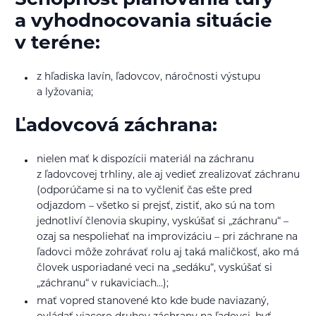
Schopnosť plánovania túry
a vyhodnocovania situácie
v teréne:
z hľadiska lavín, ľadovcov, náročnosti výstupu
a lyžovania;
Ľadovcová záchrana:
nielen mať k dispozícii materiál na záchranu
z ľadovcovej trhliny, ale aj vedieť zrealizovať záchranu
(odporúčame si na to vyčleniť čas ešte pred
odjazdom – všetko si prejsť, zistiť, ako sú na tom
jednotliví členovia skupiny, vyskúšať si „záchranu“ –
ozaj sa nespoliehať na improvizáciu – pri záchrane na
ľadovci môže zohrávať rolu aj taká maličkosť, ako má
človek usporiadané veci na „sedáku“, vyskúšať si
„záchranu“ v rukaviciach...);
mať vopred stanovené kto kde bude naviazaný,