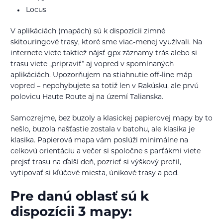
Locus
V aplikáciách (mapách) sú k dispozícii zimné
skitouringové trasy, ktoré sme viac-menej využívali. Na
internete viete taktiež nájsť gpx záznamy trás alebo si
trasu viete „pripraviť“ aj vopred v spomínaných
aplikáciách. Upozorňujem na stiahnutie off-line máp
vopred – nepohybujete sa totiž len v Rakúsku, ale prvú
polovicu Haute Route aj na území Talianska.
Samozrejme, bez buzoly a klasickej papierovej mapy by to
nešlo, buzola našťastie zostala v batohu, ale klasika je
klasika. Papierová mapa vám poslúži minimálne na
celkovú orientáciu a večer si spoločne s parťákmi viete
prejsť trasu na ďalší deň, pozrieť si výškový profil,
vytipovať si kľúčové miesta, únikové trasy a pod.
Pre danú oblasť sú k
dispozícii 3 mapy: