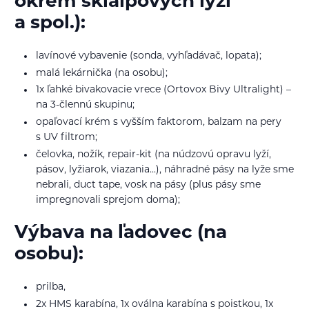
okrem skialpových lyží
a spol.):
lavínové vybavenie (sonda, vyhľadávač, lopata);
malá lekárnička (na osobu);
1x ľahké bivakovacie vrece (Ortovox Bivy Ultralight) –
na 3-člennú skupinu;
opaľovací krém s vyšším faktorom, balzam na pery
s UV filtrom;
čelovka, nožík, repair-kit (na núdzovú opravu lyží,
pásov, lyžiarok, viazania...), náhradné pásy na lyže sme
nebrali, duct tape, vosk na pásy (plus pásy sme
impregnovali sprejom doma);
Výbava na ľadovec (na
osobu):
prilba,
2x HMS karabína, 1x oválna karabína s poistkou, 1x