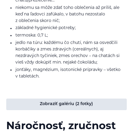
chatu/prezlečenie...
niekomu sa môže zdať toho oblečenia až príliš, ale
keď na ľadovci zafúkalo, v batohu nezostalo
z oblečenia skoro nič;
základné hygienické potreby;
termoska: 0,7 L;
jedlo na túru: každému čo chutí, nám sa osvedčili
korbáčiky a zmes zdravých (cereálnych), aj
nezdravých tyčiniek, zmes orechov – na chatách si
vieš vždy dokúpiť min. nejaké čokoládu;
jonťáky, magnézium, isotonické prípravky – všetko
v tabletách.
Zobraziť galériu (2 fotky)
Náročnosť, zručnost