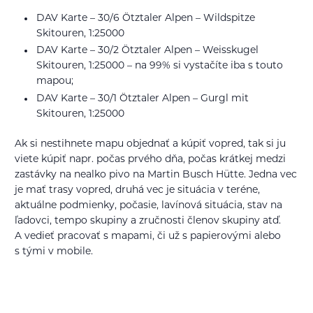
DAV Karte – 30/6 Ötztaler Alpen – Wildspitze
Skitouren, 1:25000
DAV Karte – 30/2 Ötztaler Alpen – Weisskugel
Skitouren, 1:25000 – na 99% si vystačíte iba s touto
mapou;
DAV Karte – 30/1 Ötztaler Alpen – Gurgl mit
Skitouren, 1:25000
Ak si nestihnete mapu objednať a kúpiť vopred, tak si ju
viete kúpiť napr. počas prvého dňa, počas krátkej medzi
zastávky na nealko pivo na Martin Busch Hütte. Jedna vec
je mať trasy vopred, druhá vec je situácia v teréne,
aktuálne podmienky, počasie, lavínová situácia, stav na
ľadovci, tempo skupiny a zručnosti členov skupiny atď.
A vedieť pracovať s mapami, či už s papierovými alebo
s tými v mobile.