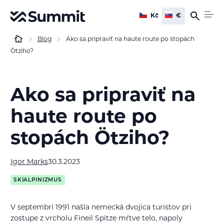
Kč
€
Blog
Ako sa pripraviť na haute route po stopách
Ötziho?
Ako sa pripraviť na
haute route po
stopách Ötziho?
Igor Marks
30.3.2023
SKIALPINIZMUS
V septembri 1991 našla nemecká dvojica turistov pri
zostupe z vrcholu Fineil Spitze mŕtve telo, napoly