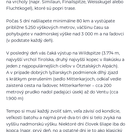
na vrcholy (napr. Similaun, Finailspitze, Weisskugel alebo
Fluchtkogel), ktoré sú popri trase.
Počas 5 dní našliapete minimálne 80 km a vystúpate
približne 5.250 výškových metrov, väčšinu času sa
pohybujete v nadmorskej výške nad 3 000 m a na ľadovci
(v podstate každý deň).
V posledný deň vás čaká výstup na Wildspitze (3.774 m,
najvyšší vrchol Tirolska, druhý najvyšší kopec v Rakúsku a
jeden z najpopulárnejších cieľov v Ötztalských Alpách).
A v prípade dobrých lyžiarskych podmienok dlhý zjazd
s krátkym prerušením (sedlo Mitterkarjoch, odkiaľ vedie
zaistená cesta na ľadovec Mitterkarferner – cca 200
metrový prudko nadol padajúci úsek) až do Ventu (cca
1.900 m)
Tempo si musí každý zvoliť sám, veľa závisí od kondície,
veľkosti batohu a najmä prvé dva-tri dni si telo zvyká na
vyššiu nadmorskú výšku. Niektoré dni človek šliape iba do
kopca (napr. prvý deň, no a ostatné dni je to ako klasický