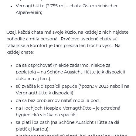
Vernagthütte (2.755 m) – chata Österreichischer
Alpenverein;
Ozaj, každá chata má svoje kúzlo, na každej z nich nájdete
pohodlie a milý personál. Prvé dve uvedené chaty sú
talianske a komfort je tam predsa len trochu vyšší. Na
každej chate:
dá sa osprchovať (niekde zadarmo, niekde za
poplatok) – na Schöne Aussicht Hütte je k dispozícii
dokonca aj fén :);
sú zväčša k dispozícii papuče (*pozn.: v 2023 neboli na
Vergnagthütte k dispozícii);
dá sa bez problémov nabiť mobil a pod.;
na Hochjoch Hospiz a Vernagthütte – je potrebná
hygienická vložka na spacák;
sa platí iba cash (na Schöne Aussicht Hütte sa dá
platiť aj kartou);