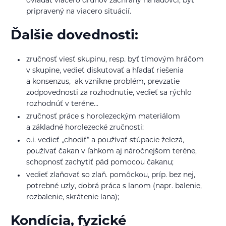
ovládať viacero druhov záchrany na ľadovci, byť
pripravený na viacero situácií.
Ďalšie dovednosti:
zručnosť viesť skupinu, resp. byť tímovým hráčom
v skupine, vedieť diskutovať a hľadať riešenia
a konsenzus, ak vznikne problém, prevzatie
zodpovednosti za rozhodnutie, vedieť sa rýchlo
rozhodnúť v teréne...
zručnosť práce s horolezeckým materiálom
a základné horolezecké zručnosti:
o.i. vedieť „chodiť“ a používať stúpacie železá,
používať čakan v ľahkom aj náročnejšom teréne,
schopnosť zachytiť pád pomocou čakanu;
vedieť zlaňovať so zlaň. pomôckou, príp. bez nej,
potrebné uzly, dobrá práca s lanom (napr. balenie,
rozbalenie, skrátenie lana);
Kondícia, fyzické