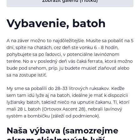
Zobraziť galériu (1 fotku)
Vybavenie, batoh
A na záver možno to najdôležitejšie. Musíte sa pobaliť na 5
dní, spíte na chatách, cez deň ste vonku 6 - 8 hodín,
pohybujete sa po ľadovci, v potenciálne lavinóznom
teréne. No a v posledný deň vás čaká ferrata, ktorá možno
bude pod snehom, príp. ju budete musieť zlaňovať alebo
sa na zostupe istiť.
My sme sa pobalili do 28–33 litrových ruksakov. Keďže
sem tam idú lyže aj na batoh, ideálne je mať k dispozícii
lyžiarsky batoh, taktiež niečo na upnutie čakanu. Tí, ktorí
mali 28 L batoh (Ortovox Ascent 28), nebrali lavínový
systém a bombičku (záleží od podmienok).
Naša výbava (samozrejme