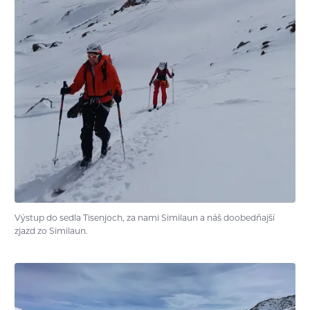
Výstup do sedla Tisenjoch, za nami Similaun a náš doobedňajší
zjazd zo Similaun.