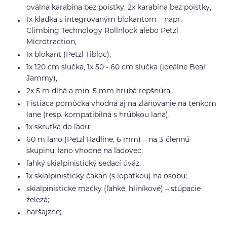
oválna karabína bez poistky, 2x karabína bez poistky,
1x kladka s integrovaným blokantom – napr.
Climbing Technology Rollnlock alebo Petzl
Microtraction,
1x blokant (Petzl Tibloc),
1x 120 cm slučka, 1x 50 - 60 cm slučka (ideálne Beal
Jammy),
2x 5 m dlhá a min. 5 mm hrubá repšnúra,
1 istiaca pomôcka vhodná aj na zlaňovanie na tenkom
lane (resp. kompatibilná s hrúbkou lana),
1x skrutka do ľadu;
60 m lano (Petzl Radline, 6 mm) – na 3-člennú
skupinu, lano vhodné na ľadovec;
ľahký skialpinistický sedací úväz;
1x skialpinistický čakan (s lopatkou) na osobu;
skialpinistické mačky (ľahké, hliníkové) – stúpacie
železá;
haršajzne;