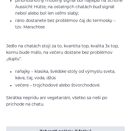
plnohodnotný mobilný signál bol najlepší na Schöne
Aussicht Hütte, na ostatných chatách buď signál
nebol alebo bol len veľmi slabý;
ráno dostanete bez problémov čaj do termosky –
tzv. Marschtee
Jedlo na chatách stojí za to, kvantita top, kvalita 3x top,
komu bude málo, na večeru dostane bez problémov
„duplu“.
raňajky – klasika, švédske stoly od výmyslu sveta,
káva, čaj, voda, džús
večere – trojchodové alebo štvorchodové.
Skrátka neprídu ani vegetariáni, všetko sa rieši po
príchode na chatu.