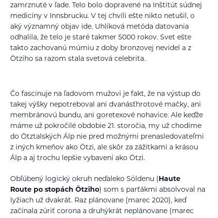
zamrznuté v ľade. Telo bolo dopravené na Inštitút súdnej
medicíny v Innsbrucku. V tej chvíli ešte nikto netušil, o
aký významný objav ide. Uhlíková metóda datovania
odhalila, že telo je staré takmer 5000 rokov. Svet ešte
takto zachovanú múmiu z doby bronzovej nevidel a z
Ötziho sa razom stala svetová celebrita.
Čo fascinuje na ľadovom mužovi je fakt, že na výstup do
takej výšky nepotreboval ani dvanásťhrotové mačky, ani
membránovú bundu, ani goretexové nohavice. Ale keďže
máme už pokročilé obdobie 21. storočia, my už chodíme
do Ötztalských Álp nie pred možnými prenasledovateľmi
z iných kmeňov ako Ötzi, ale skôr za zážitkami a krásou
Álp a aj trochu lepšie vybavení ako Ötzi.
Obľúbený logický okruh neďaleko Söldenu (
Haute
Route po stopách Ötziho
) som s parťákmi absolvoval na
lyžiach už dvakrát. Raz plánovane (marec 2020), keď
začínala zúriť corona a druhýkrát neplánovane (marec