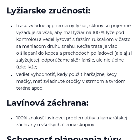
Lyžiarske zručnosti:
trasu zvládne aj priemerný lyžiar, sklony sú príjemné,
vyžaduje sa však, aby mal lyžiar na 100 % lyže pod
kontrolou a vedel lyžovať s ťažším ruksakom v často
sa meniacom druhu snehu. Keďže trasa je viac
o šliapaní do kopca a prechodoch po ľadovci (ale aj si
zalyžujete), odporúčame skôr ľahšie, ale nie úplne
úzke lyže;
vedieť vyhodnotiť, kedy použiť haršajzne, kedy
mačky, mať zvládnuté otočky v strmom a tvrdom
teréne apod.
Lavínová záchrana:
100% znalosť lavínovej problematiky a kamarátskej
záchrany u všetkých členov skupiny;