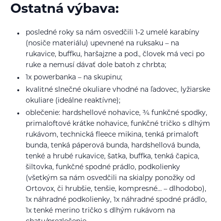
Ostatná výbava:
posledné roky sa nám osvedčili 1-2 umelé karabíny
(nosiče materiálu) upevnené na ruksaku – na
rukavice, buffku, haršajzne a pod., človek má veci po
ruke a nemusí dávať dole batoh z chrbta;
1x powerbanka – na skupinu;
kvalitné slnečné okuliare vhodné na ľadovec, lyžiarske
okuliare (ideálne reaktívne);
oblečenie: hardshellové nohavice, ¾ funkčné spodky,
primaloftové krátke nohavice, funkčné tričko s dlhým
rukávom, technická fleece mikina, tenká primaloft
bunda, tenká páperová bunda, hardshellová bunda,
tenké a hrubé rukavice, šatka, buffka, tenká čapica,
šiltovka, funkčné spodné prádlo, podkolienky
(všetkým sa nám osvedčili na skialpy ponožky od
Ortovox, či hrubšie, tenšie, kompresné... – dlhodobo),
1x náhradné podkolienky, 1x náhradné spodné prádlo,
1x tenké merino tričko s dlhým rukávom na