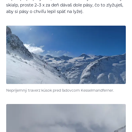
skialp, proste 2–3 x za deň dávaš dole pásy, čo to zlyžuješ,
aby si pásy o chvíľu lepil späť na lyže).
Nepríjemný traverz kúsok pred ľadovcom Kesselmandferner.