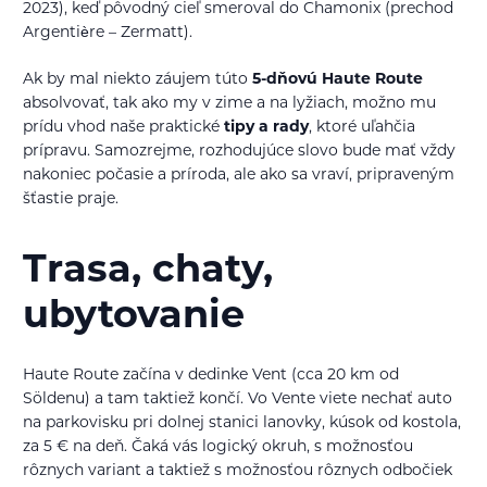
2023), keď pôvodný cieľ smeroval do Chamonix (prechod
Argentière – Zermatt).
Ak by mal niekto záujem túto
5-dňovú Haute Route
absolvovať, tak ako my v zime a na lyžiach, možno mu
prídu vhod naše praktické
tipy a rady
, ktoré uľahčia
prípravu. Samozrejme, rozhodujúce slovo bude mať vždy
nakoniec počasie a príroda, ale ako sa vraví, pripraveným
šťastie praje.
Trasa, chaty,
ubytovanie
Haute Route začína v dedinke Vent (cca 20 km od
Söldenu) a tam taktiež končí. Vo Vente viete nechať auto
na parkovisku pri dolnej stanici lanovky, kúsok od kostola,
za 5 € na deň. Čaká vás logický okruh, s možnosťou
rôznych variant a taktiež s možnosťou rôznych odbočiek