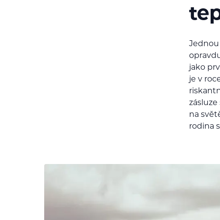
tep
Jednou 
opravdu 
jako pr
je v roc
riskant
zásluze
na svět
rodina s