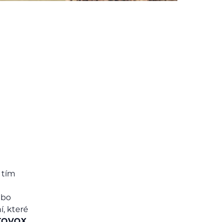
 tím
ebo
í, které