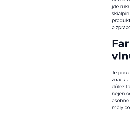
nemá ve
jde ruku
skialpin
produkt
o zprac
Far
vln
Je pouze
značku
důležit
nejen od
osobně n
měly co