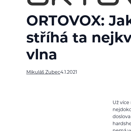
ORTOVOX: Jak
stříhá ta nejkv
vlna
Mikuláš Zubec
4.1.2021
Už více
nejdoko
doslova
hardshe