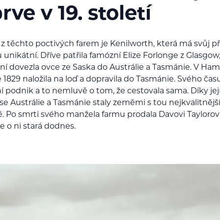
rve v 19. století
z těchto poctivých farem je Kenilworth, která má svůj p
unikátní. Dříve patřila famózní Elize Forlonge z Glasgow,
vní dovezla ovce ze Saska do Austrálie a Tasmánie. V Ha
e 1829 naložila na loď a dopravila do Tasmánie. Svého čas
ní podnik a to nemluvě o tom, že cestovala sama. Díky jej
 se Austrálie a Tasmánie staly zeměmi s tou nejkvalitnějš
ě. Po smrti svého manžela farmu prodala Davovi Taylorovi
e o ni stará dodnes.