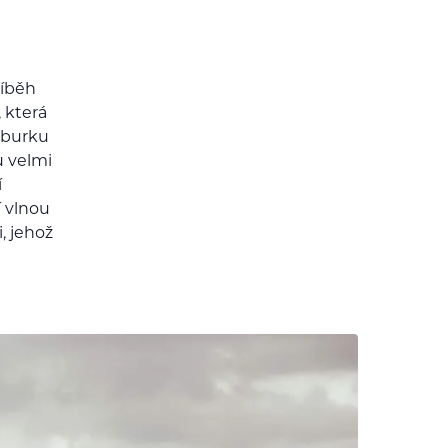
říběh
 která
mburku
u velmi
í
í vlnou
, jehož