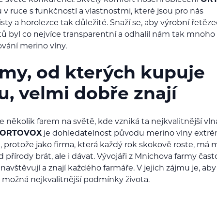
 světě konkurenci. Skvělý komfort nošení oblečení
OR
 v ruce s funkčností a vlastnostmi, které jsou pro nás
isty a horolezce tak důležité. Snaží se, aby výrobní řetěze
ů byl co nejvíce transparentní a odhalil nám tak mnoho 
ování merino vlny.
my, od kterých kupuje
u, velmi dobře znají
 několik farem na světě, kde vzniká ta nejkvalitnější vln
ORTOVOX
je dohledatelnost původu merino vlny extr
á, protože jako firma, která každý rok skokově roste, má
 přírody brát, ale i dávat. Vývojáři z Mnichova farmy čast
avštěvují a znají každého farmáře. V jejich zájmu je, ab
 možná nejkvalitnější podmínky života.