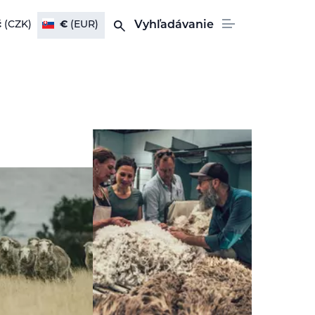
č
(CZK)
€
(EUR)
Vyhľadávanie