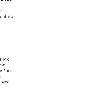
TOVOX
c
detailů
a. Pro
émně
 možnost
o
y ovce