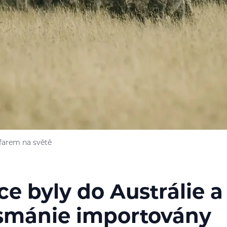
farem na světě
e byly do Austrálie a
smánie importovány