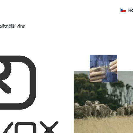
K
litnější vlna