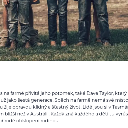
s na farmě přivítá jeho potomek, také Dave Taylor, kter
 už jako šestá generace. Spěch na farmě nemá své místo
u žije opravdu klidný a šťastný život. Lidé jsou si v Tasmá
ližší než v Austrálii. Každý zná každého a děti tu vyrůst
přírodě obklopeni rodinou.