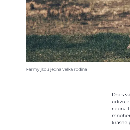
Farmy jsou jedna velká rodina
Dnes vá
udržuje
rodina t
mnohem b
krásné 