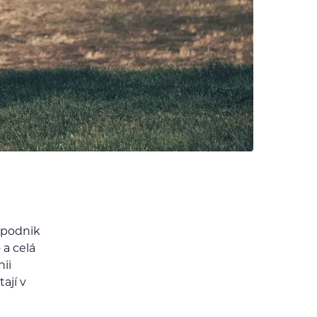
ý podnik
 a celá
nii
ají v