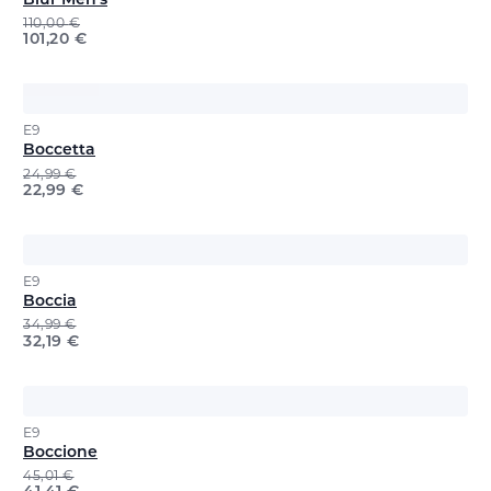
Blur Men's
110,00
€
101,20
€
E9
Boccetta
24,99
€
22,99
€
E9
Boccia
34,99
€
32,19
€
E9
Boccione
45,01
€