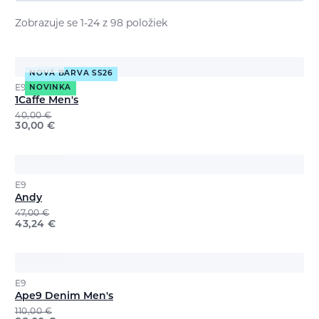
Zobrazuje se 1-24 z 98 položiek
NOVÁ BARVA SS26
E9
NOVINKA
1Caffe Men's
40,00
€
30,00
€
E9
Andy
47,00
€
43,24
€
E9
Ape9 Denim Men's
110,00
€