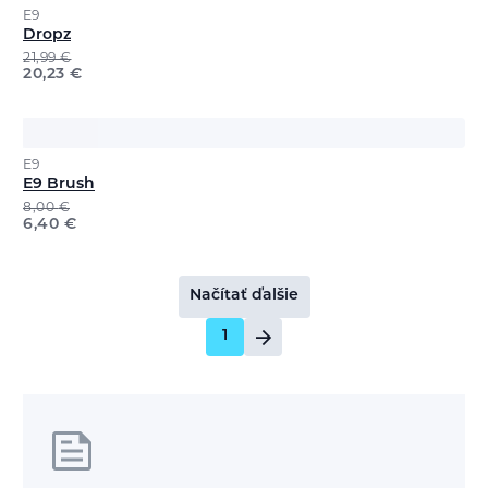
E9
Dropz
21,99
€
20,23
€
E9
E9 Brush
8,00
€
6,40
€
Načítať ďalšie
1