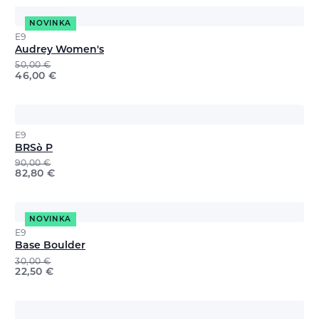
NOVINKA
E9
Audrey Women's
50,00
€
46,00
€
E9
BRSò P
90,00
€
82,80
€
NOVINKA
E9
Base Boulder
30,00
€
22,50
€