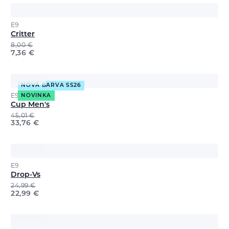
E9
Critter
8,00
€
7,36
€
NOVÁ BARVA SS26
E9
NOVINKA
Cup Men's
45,01
€
33,76
€
E9
Drop-Vs
24,99
€
22,99
€