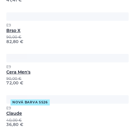
41,41
€
E9
Brso X
90,00
€
82,80
€
E9
Cera Men's
90,00
€
72,00
€
NOVÁ BARVA SS26
E9
Claude
40,00
€
36,80
€