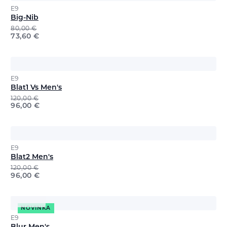
E9
Big-Nib
80,00
€
73,60
€
E9
Blat1 Vs Men's
120,00
€
96,00
€
E9
Blat2 Men's
120,00
€
96,00
€
NOVINKA
E9