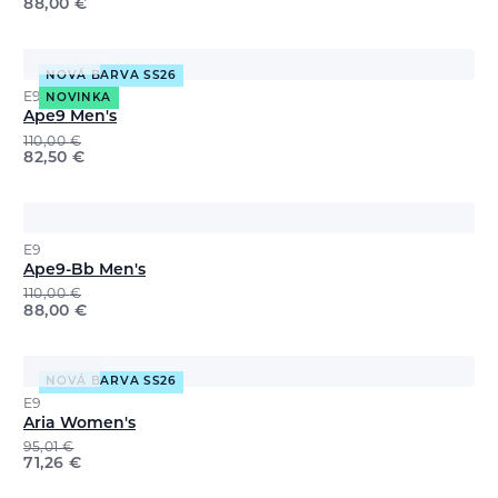
88,00
€
NOVÁ BARVA SS26
E9
NOVINKA
Ape9 Men's
110,00
€
82,50
€
E9
Ape9-Bb Men's
110,00
€
88,00
€
NOVÁ BARVA SS26
E9
Aria Women's
95,01
€
71,26
€