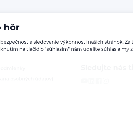
o hôr
 bezpečnosť a sledovanie výkonnosti našich stránok. 
Kliknutím na tlačidlo "súhlasím" nám udelíte súhlas a m
Sledujte nás t
podmienky
ana osobných údajov)
latba
a servis
varu