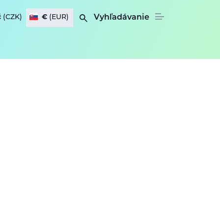
č
(CZK)
€
(EUR)
Vyhľadávanie