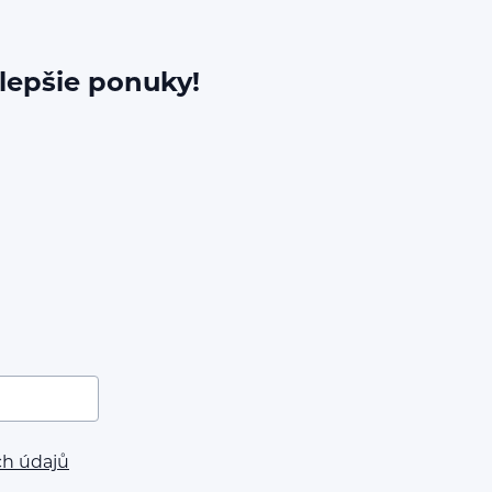
jlepšie ponuky!
ch údajů