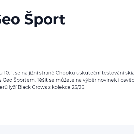
Geo Šport
 10. 1. se na jižní straně Chopku uskuteční testování ski
s Geo Športem. Těšit se můžete na výběr novinek i osv
erů lyží Black Crows z kolekce 25/26.