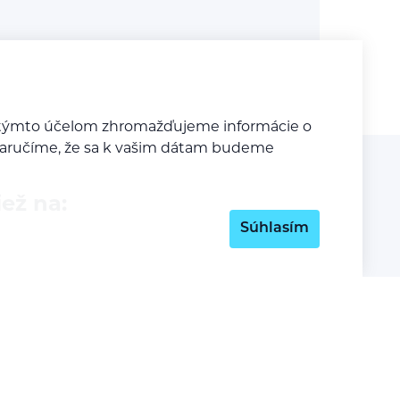
Za týmto účelom zhromažďujeme informácie o
y zaručíme, že sa k vašim dátam budeme
iež na:
Súhlasím