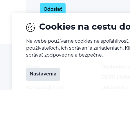
Odoslať
Cookies na cestu d
Na webe používame cookies na spoľahlivosť,
používateľoch, ich správaní a zariadeniach. 
správať zodpovedne a bezpečne.
O nás
Obchodné 
Nastavenia
Naša vízia
GDPR (Ochr
Kontaktujte nás
Dotácie EU
Kariéra
Doprava a p
Reklamácia 
Vrátenie to