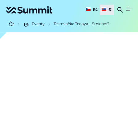
Kč
€
Eventy
Testovačka Tenaya – Smíchoff