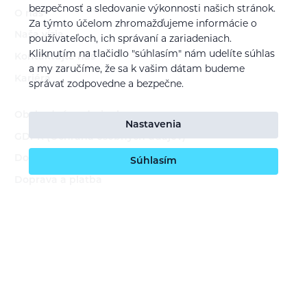
bezpečnosť a sledovanie výkonnosti našich stránok.
O nás
Za týmto účelom zhromažďujeme informácie o
Naša vízia
používateľoch, ich správaní a zariadeniach.
Kliknutím na tlačidlo "súhlasím" nám udelíte súhlas
Kontaktujte nás
a my zaručíme, že sa k vašim dátam budeme
Kariéra
správať zodpovedne a bezpečne.
Obchodné podmienky
Nastavenia
GDPR (Ochrana osobných údajov)
Dotácie EU
Súhlasím
Doprava a platba
Reklamácia a servis
Vrátenie tovaru
Staňte sa predajcom našich značiek
Prihlásenie do B2B sekcie