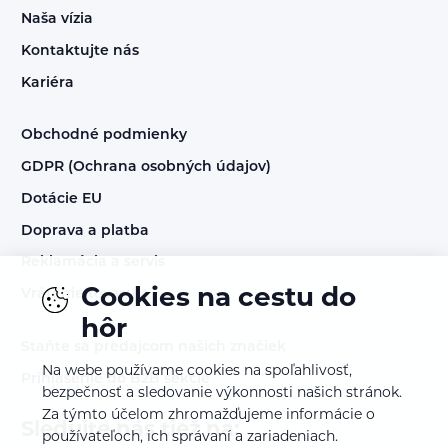
Naša vízia
Kontaktujte nás
Kariéra
Obchodné podmienky
GDPR (Ochrana osobných údajov)
Dotácie EU
Doprava a platba
Reklamácia a servis
Cookies na cestu do
Vrátenie tovaru
hôr
Staňte sa predajcom našich značiek
Na webe používame cookies na spoľahlivosť,
Prihlásenie do B2B sekcie
bezpečnosť a sledovanie výkonnosti našich stránok.
Za týmto účelom zhromažďujeme informácie o
Sledujte nás tiež na:
používateľoch, ich správaní a zariadeniach.