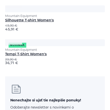
Mountain Equipment
Silhouette T-shirt Women's
49,90
€
45,91
€
NOVINKA
Mountain Equipment
Tempi T-Shirt Women's
39,90
€
36,71
€
Nenechajte si ujsť tie najlepšie ponuky!
Odoberajte newsletter s novinkami o