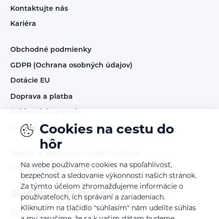
Kontaktujte nás
Kariéra
Obchodné podmienky
GDPR (Ochrana osobných údajov)
Dotácie EU
Doprava a platba
Reklamácia a servis
Cookies na cestu do
Vrátenie tovaru
hôr
Staňte sa predajcom našich značiek
Na webe používame cookies na spoľahlivosť,
Prihlásenie do B2B sekcie
bezpečnosť a sledovanie výkonnosti našich stránok.
Za týmto účelom zhromažďujeme informácie o
Sledujte nás tiež na:
používateľoch, ich správaní a zariadeniach.
Kliknutím na tlačidlo "súhlasím" nám udelíte súhlas