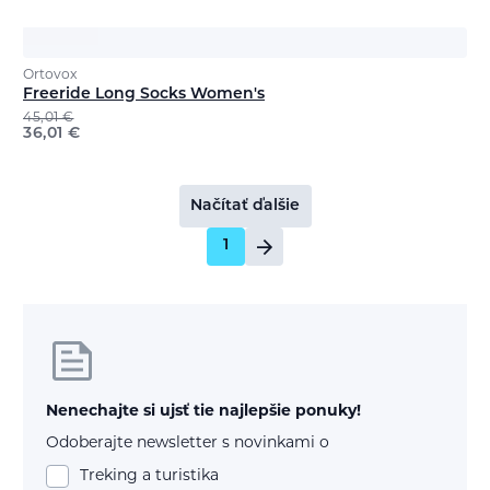
Ortovox
Freeride Long Socks Women's
45,01
€
36,01
€
Načítať ďalšie
1
Nenechajte si ujsť tie najlepšie ponuky!
Odoberajte newsletter s novinkami o
Treking a turistika