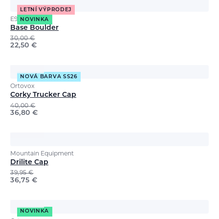
LETNÍ VÝPRODEJ
E9
NOVINKA
Base Boulder
30,00
€
22,50
€
NOVÁ BARVA SS26
Ortovox
Corky Trucker Cap
40,00
€
36,80
€
Mountain Equipment
Drilite Cap
39,95
€
36,75
€
NOVINKA