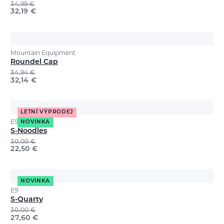
34,99
€
32,19
€
Mountain Equipment
Roundel Cap
34,94
€
32,14
€
LETNÍ VÝPRODEJ
E9
NOVINKA
S-Noodles
30,00
€
22,50
€
NOVINKA
E9
S-Quarty
30,00
€
27,60
€