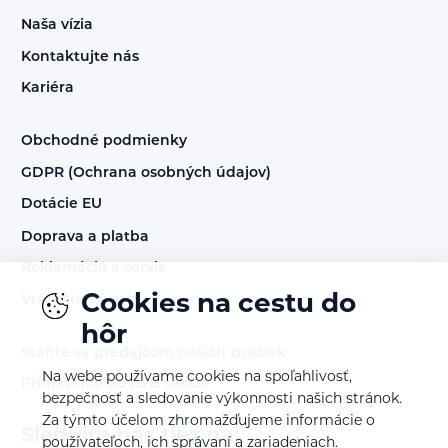
Naša vízia
Kontaktujte nás
Kariéra
Obchodné podmienky
GDPR (Ochrana osobných údajov)
Dotácie EU
Doprava a platba
Reklamácia a servis
Cookies na cestu do
Vrátenie tovaru
hôr
Staňte sa predajcom našich značiek
Na webe používame cookies na spoľahlivosť,
Prihlásenie do B2B sekcie
bezpečnosť a sledovanie výkonnosti našich stránok.
Za týmto účelom zhromažďujeme informácie o
Sledujte nás tiež na:
používateľoch, ich správaní a zariadeniach.