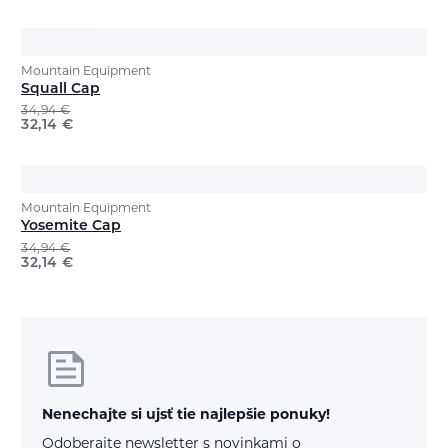
Mountain Equipment
Squall Cap
34,94
€
32,14
€
Mountain Equipment
Yosemite Cap
34,94
€
32,14
€
Nenechajte si ujsť tie najlepšie ponuky!
Odoberajte newsletter s novinkami o