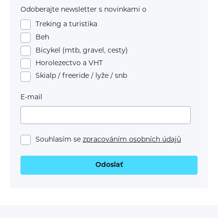
Odoberajte newsletter s novinkami o
Treking a turistika
Beh
Bicykel (mtb, gravel, cesty)
Horolezectvo a VHT
Skialp / freeride / lyže / snb
E-mail
Souhlasím se
zpracováním osobních údajů
Odoslať