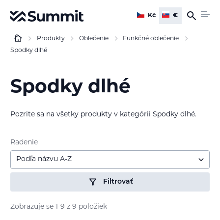
Kč
€
Produkty
Oblečenie
Funkčné oblečenie
Spodky dlhé
Spodky dlhé
Pozrite sa na všetky produkty v kategórii Spodky dlhé.
Radenie
Podľa názvu A-Z
Filtrovať
Zobrazuje se 1-9 z 9 položiek