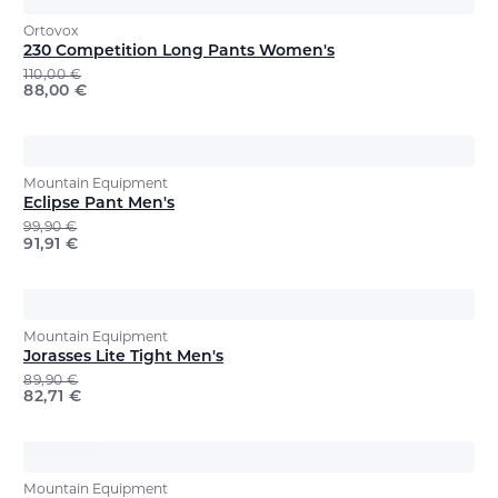
Ortovox
230 Competition Long Pants Women's
110,00
€
88,00
€
Mountain Equipment
Eclipse Pant Men's
99,90
€
91,91
€
Mountain Equipment
Jorasses Lite Tight Men's
89,90
€
82,71
€
Mountain Equipment