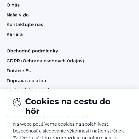
O nás
Naša vízia
Kontaktujte nás
Kariéra
Obchodné podmienky
GDPR (Ochrana osobných údajov)
Dotácie EU
Doprava a platba
Reklamácia a servis
Cookies na cestu do
Vrátenie tovaru
hôr
Staňte sa predajcom našich značiek
Na webe používame cookies na spoľahlivosť,
Prihlásenie do B2B sekcie
bezpečnosť a sledovanie výkonnosti našich stránok.
Za týmto účelom zhromažďujeme informácie o