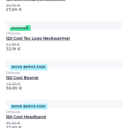
30,00
€
27,60
€
NOVINKA
Ortovox
120 Cool Tec Logo Neckwarmer
34,99
€
32,19
€
NOVÁ BARVA SS26
Ortovox
150 Cool Beanie
40,00
€
36,80
€
NOVÁ BARVA SS26
Ortovox
150 Cool Headband
30,00
€
27,60
€