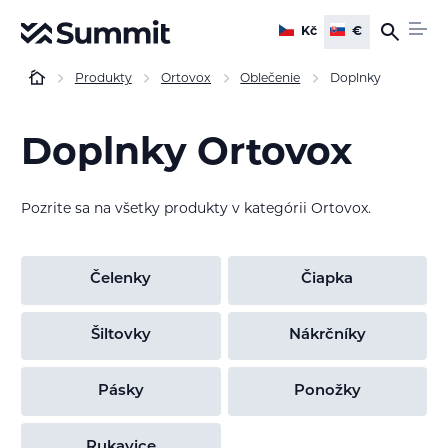
Kč
€
Produkty
Ortovox
Oblečenie
Doplnky
Doplnky Ortovox
Pozrite sa na všetky produkty v kategórii Ortovox.
Čelenky
Čiapka
Šiltovky
Nákrčníky
Pásky
Ponožky
Rukavice