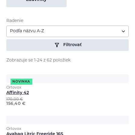
Radenie
Podľa názvu A-Z
Filtrovať
Zobrazuje se 1-24 z 62 položiek
NOVINKA
Ortovox
Affinity 42
170,00
€
156,40
€
Ortovox
Avabag Litric Freeride 16S