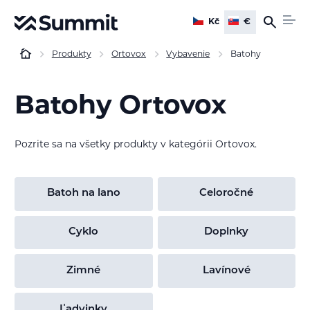
Kč
€
Produkty
Ortovox
Vybavenie
Batohy
Batohy Ortovox
Pozrite sa na všetky produkty v kategórii Ortovox.
Batoh na lano
Celoročné
Cyklo
Doplnky
Zimné
Lavínové
Ľadvinky