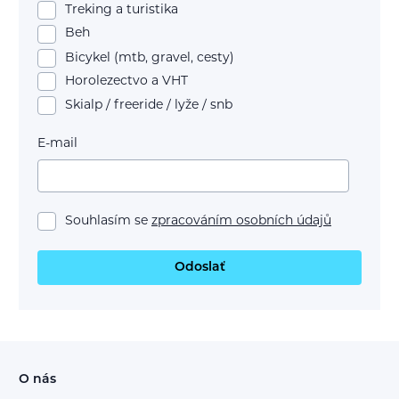
Treking a turistika
Beh
Bicykel (mtb, gravel, cesty)
Horolezectvo a VHT
Skialp / freeride / lyže / snb
E-mail
Souhlasím se
zpracováním osobních údajů
Odoslať
O nás