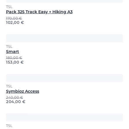
TSL
Pack 325 Track Easy + Hiking A3
170,00
€
102,00
€
TSL
Smart
180,00
€
153,00
€
TSL
Symbioz Access
240,00
€
204,00
€
TSL