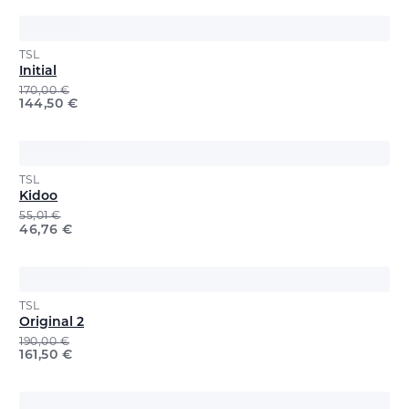
TSL
Initial
170,00
€
144,50
€
TSL
Kidoo
55,01
€
46,76
€
TSL
Original 2
190,00
€
161,50
€