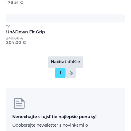
178,51
€
TSL
Up&Down Fit Grip
240,00
€
204,00
€
Načítať ďalšie
1
Nenechajte si ujsť tie najlepšie ponuky!
Odoberajte newsletter s novinkami o