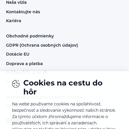
Naša vízia
Kontaktujte nás
Kariéra
Obchodné podmienky
GDPR (Ochrana osobných údajov)
Dotácie EU
Doprava a platba
Reklamácia a servis
Cookies na cestu do
Vrátenie tovaru
hôr
Staňte sa predajcom našich značiek
Na webe používame cookies na spoľahlivosť,
Prihlásenie do B2B sekcie
bezpečnosť a sledovanie výkonnosti našich stránok.
Za týmto účelom zhromažďujeme informácie o
Sledujte nás tiež na:
používateľoch, ich správaní a zariadeniach.