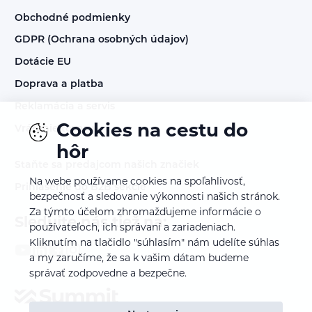
Obchodné podmienky
GDPR (Ochrana osobných údajov)
Dotácie EU
Doprava a platba
Reklamácia a servis
Cookies na cestu do
Vrátenie tovaru
hôr
Staňte sa predajcom našich značiek
Na webe používame cookies na spoľahlivosť,
Prihlásenie do B2B sekcie
bezpečnosť a sledovanie výkonnosti našich stránok.
Za týmto účelom zhromažďujeme informácie o
Sledujte nás tiež na:
používateľoch, ich správaní a zariadeniach.
Kliknutím na tlačidlo "súhlasím" nám udelíte súhlas
a my zaručíme, že sa k vašim dátam budeme
správať zodpovedne a bezpečne.