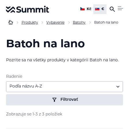
Kč
€
Produkty
Vybavenie
Batohy
Batoh na lano
Batoh na lano
Pozrite sa na všetky produkty v kategórii Batoh na lano.
Radenie
Podľa názvu A-Z
Filtrovať
Zobrazuje se 1-3 z 3 položiek