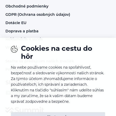
Obchodné podmienky
GDPR (Ochrana osobných údajov)
Dotácie EU
Doprava a platba
Reklamácia a servis
Cookies na cestu do
Vrátenie tovaru
hôr
Staňte sa predajcom našich značiek
Na webe používame cookies na spoľahlivosť,
Prihlásenie do B2B sekcie
bezpečnosť a sledovanie výkonnosti našich stránok.
Za týmto účelom zhromažďujeme informácie o
Sledujte nás tiež na:
používateľoch, ich správaní a zariadeniach.
Kliknutím na tlačidlo "súhlasím" nám udelíte súhlas
a my zaručíme, že sa k vašim dátam budeme
správať zodpovedne a bezpečne.