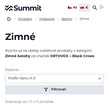
Kč
€
Produkty
Vybavenie
Batohy
Zimné
Zimné
Pozrite sa na všetky outletové produkty v kategórii
Zimné batohy
od značiek
ORTOVOX
a
Black Crows
.
Radenie
Podľa názvu A-Z
Filtrovať
Zobrazuje se 1-11 z 11 položiek