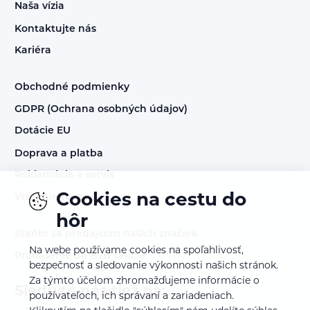
Naša vízia
Kontaktujte nás
Kariéra
Obchodné podmienky
GDPR (Ochrana osobných údajov)
Dotácie EU
Doprava a platba
Reklamácia a servis
Cookies na cestu do
Vrátenie tovaru
hôr
Staňte sa predajcom našich značiek
Na webe používame cookies na spoľahlivosť,
Prihlásenie do B2B sekcie
bezpečnosť a sledovanie výkonnosti našich stránok.
Za týmto účelom zhromažďujeme informácie o
Sledujte nás tiež na:
používateľoch, ich správaní a zariadeniach.