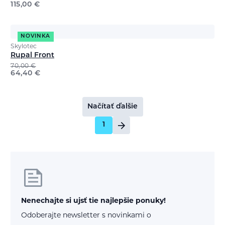
115,00
€
NOVINKA
Skylotec
Rupal Front
70,00
€
64,40
€
Načítať ďalšie
1
Nenechajte si ujsť tie najlepšie ponuky!
Odoberajte newsletter s novinkami o