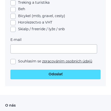
Treking a turistika
Beh
Bicykel (mtb, gravel, cesty)
Horolezectvo a VHT
Skialp / freeride / lyže / snb
E-mail
Souhlasím se
zpracováním osobních údajů
Odoslať
O nás