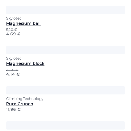
Skylotec
Magnesium ball
5,10
€
4,69
€
Skylotec
Magnesium block
4,50
€
4,14
€
Climbing Technology
Pure Crunch
11,96
€