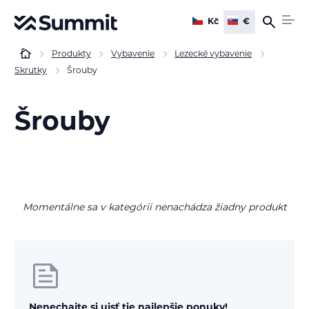
Kč
€
Produkty
Vybavenie
Lezecké vybavenie
Skrutky
Šrouby
Šrouby
Momentálne sa v kategórii nenachádza žiadny produkt
Nenechajte si ujsť tie najlepšie ponuky!