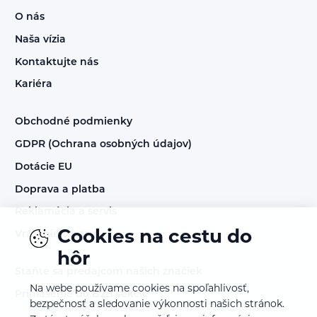
O nás
Naša vízia
Kontaktujte nás
Kariéra
Obchodné podmienky
GDPR (Ochrana osobných údajov)
Dotácie EU
Doprava a platba
Reklamácia a servis
Cookies na cestu do
Vrátenie tovaru
hôr
Staňte sa predajcom našich značiek
Na webe používame cookies na spoľahlivosť,
Prihlásenie do B2B sekcie
bezpečnosť a sledovanie výkonnosti našich stránok.