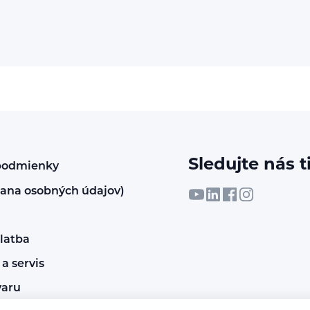
Sledujte nás t
podmienky
ana osobných údajov)
latba
a servis
varu