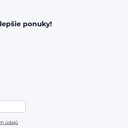
jlepšie ponuky!
ch údajů