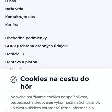
O nás
Naša vízia
Kontaktujte nás
Kariéra
Obchodné podmienky
GDPR (Ochrana osobných údajov)
Dotácie EU
Doprava a platba
Reklamácia a servis
Cookies na cestu do
Vrátenie tovaru
hôr
Staňte sa predajcom našich značiek
Na webe používame cookies na spoľahlivosť,
Prihlásenie do B2B sekcie
bezpečnosť a sledovanie výkonnosti našich stránok.
Za týmto účelom zhromažďujeme informácie o