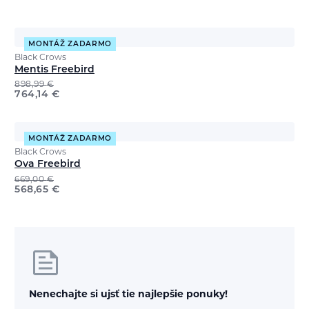
MONTÁŽ ZADARMO
Black Crows
Mentis Freebird
898,99
€
764,14
€
MONTÁŽ ZADARMO
Black Crows
Ova Freebird
669,00
€
568,65
€
Nenechajte si ujsť tie najlepšie ponuky!