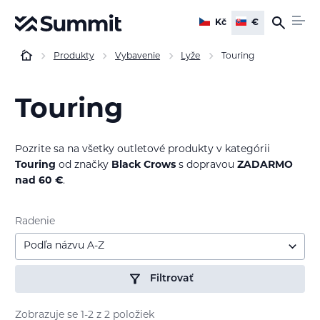
Kč
€
Produkty
Vybavenie
Lyže
Touring
Touring
Pozrite sa na všetky outletové produkty v kategórii
Touring
od značky
Black Crows
s dopravou
ZADARMO
nad 60 €
.
Radenie
Podľa názvu A-Z
Filtrovať
Zobrazuje se 1-2 z 2 položiek