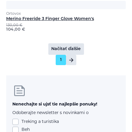
Ortovox
Merino Freeride 3 Finger Glove Women's
130,00
€
104,00
€
Načítať ďalšie
1
Nenechajte si ujsť tie najlepšie ponuky!
Odoberajte newsletter s novinkami o
Treking a turistika
Beh