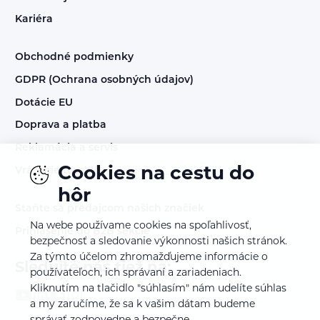
Kariéra
Obchodné podmienky
GDPR (Ochrana osobných údajov)
Dotácie EU
Doprava a platba
Reklamácia a servis
Cookies na cestu do
Vrátenie tovaru
hôr
Staňte sa predajcom našich značiek
Na webe používame cookies na spoľahlivosť,
Prihlásenie do B2B sekcie
bezpečnosť a sledovanie výkonnosti našich stránok.
Za týmto účelom zhromažďujeme informácie o
Sledujte nás tiež na:
používateľoch, ich správaní a zariadeniach.
Kliknutím na tlačidlo "súhlasím" nám udelíte súhlas
a my zaručíme, že sa k vašim dátam budeme