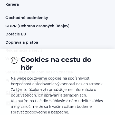
Kariéra
Obchodné podmienky
GDPR (Ochrana osobných údajov)
Dotácie EU
Doprava a platba
Reklamácia a servis
Cookies na cestu do
Vrátenie tovaru
hôr
Staňte sa predajcom našich značiek
Na webe používame cookies na spoľahlivosť,
Prihlásenie do B2B sekcie
bezpečnosť a sledovanie výkonnosti našich stránok.
Za týmto účelom zhromažďujeme informácie o
Sledujte nás tiež na:
používateľoch, ich správaní a zariadeniach.
Kliknutím na tlačidlo "súhlasím" nám udelíte súhlas
a my zaručíme, že sa k vašim dátam budeme
správať zodpovedne a bezpečne.