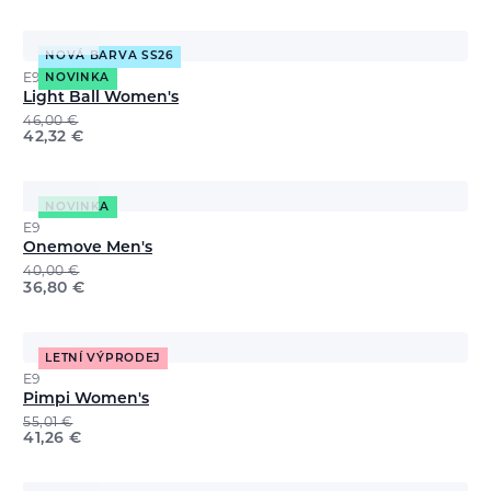
NOVÁ BARVA SS26
E9
NOVINKA
Light Ball Women's
46,00
€
42,32
€
NOVINKA
E9
Onemove Men's
40,00
€
36,80
€
LETNÍ VÝPRODEJ
E9
Pimpi Women's
55,01
€
41,26
€