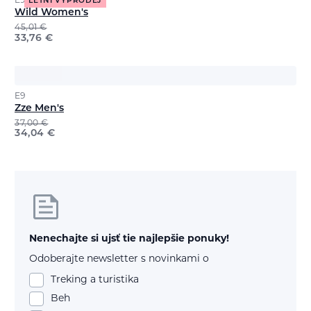
E9
LETNÍ VÝPRODEJ
Wild Women's
45,01
€
33,76
€
E9
Zze Men's
37,00
€
34,04
€
Nenechajte si ujsť tie najlepšie ponuky!
Odoberajte newsletter s novinkami o
Treking a turistika
Beh