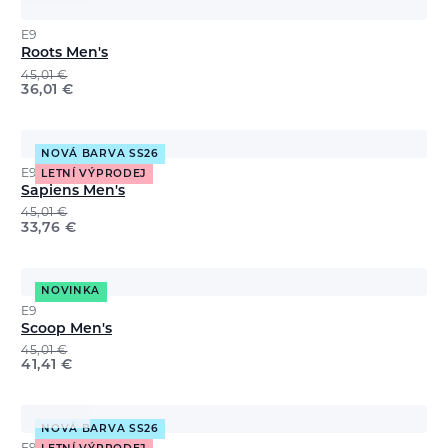
E9
Roots Men's
45,01
€
36,01
€
NOVÁ BARVA SS26
E9
LETNÍ VÝPRODEJ
Sapiens Men's
45,01
€
33,76
€
NOVINKA
E9
Scoop Men's
45,01
€
41,41
€
NOVÁ BARVA SS26