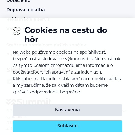
Dotácie EU
Doprava a platba
Reklamácia a servis
Cookies na cestu do
Vrátenie tovaru
hôr
Staňte sa predajcom našich značiek
Na webe používame cookies na spoľahlivosť,
Prihlásenie do B2B sekcie
bezpečnosť a sledovanie výkonnosti našich stránok.
Za týmto účelom zhromažďujeme informácie o
Sledujte nás tiež na:
používateľoch, ich správaní a zariadeniach.
Kliknutím na tlačidlo "súhlasím" nám udelíte súhlas
a my zaručíme, že sa k vašim dátam budeme
správať zodpovedne a bezpečne.
Nastavenia
© 2023 – 2026
SUMMIT TRADE DISTRIBUTION s.r.o. - Všetky práva
vyhradené.
Nastavenie cookies
Súhlasím
Z lásky k webu vyrobil
INSPIRE CZ s.r.o.