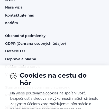
O nás
Naša vízia
Kontaktujte nás
Kariéra
Obchodné podmienky
GDPR (Ochrana osobných údajov)
Dotácie EU
Doprava a platba
Reklamácia a servis
Cookies na cestu do
Vrátenie tovaru
hôr
Staňte sa predajcom našich značiek
Na webe používame cookies na spoľahlivosť,
Prihlásenie do B2B sekcie
bezpečnosť a sledovanie výkonnosti našich stránok.
Za týmto účelom zhromažďujeme informácie o
Sledujte nás tiež na: