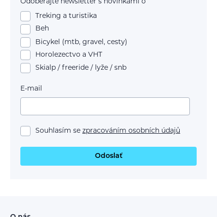
Odoberajte newsletter s novinkami o
Treking a turistika
Beh
Bicykel (mtb, gravel, cesty)
Horolezectvo a VHT
Skialp / freeride / lyže / snb
E-mail
Souhlasím se
zpracováním osobních údajů
Odoslať