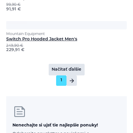
99,90
€
91,91
€
Mountain Equipment
Switch Pro Hooded Jacket Men's
249,90
€
229,91
€
Načítať ďalšie
1
Nenechajte si ujsť tie najlepšie ponuky!