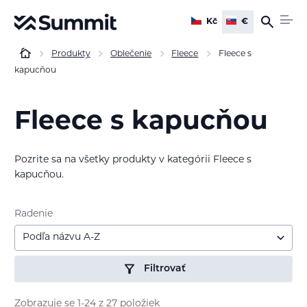
Kč
€
Produkty
Oblečenie
Fleece
Fleece s
kapucňou
Fleece s kapucňou
Pozrite sa na všetky produkty v kategórii Fleece s
kapucňou.
Radenie
Podľa názvu A-Z
Filtrovať
Zobrazuje se 1-24 z 27 položiek