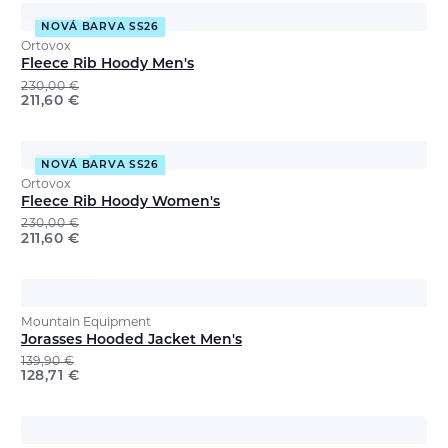
NOVÁ BARVA SS26
Ortovox
Fleece Rib Hoody Men's
230,00
€
211,60
€
NOVÁ BARVA SS26
Ortovox
Fleece Rib Hoody Women's
230,00
€
211,60
€
Mountain Equipment
Jorasses Hooded Jacket Men's
139,90
€
128,71
€